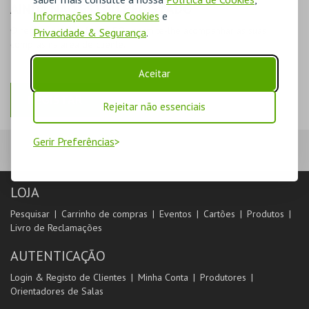
AINDA NÃO ESTOU REGISTADO
Informações Sobre Cookies
e
O registo na plataforma BOL permite-lhe acompanhar as suas
Privacidade & Segurança
.
compras na área de cliente.
Aceitar
REGISTAR
Rejeitar não essenciais
Gerir Preferências
LOJA
Pesquisar
Carrinho de compras
Eventos
Cartões
Produtos
Livro de Reclamações
AUTENTICAÇÃO
Login & Registo de Clientes
Minha Conta
Produtores
Orientadores de Salas