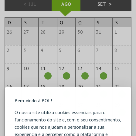
<
JUL
AGO
SET
>
D
S
T
Q
Q
S
S
26
27
28
29
30
31
1
2
3
4
5
6
7
8
9
10
11
12
13
14
15
16
17
18
19
20
21
22
Bem-vindo à BOL!
23
24
25
26
27
28
29
O nosso site utiliza cookies essenciais para o
funcionamento do site e, com o seu consentimento,
30
31
1
2
3
4
5
cookies que nos ajudam a personalizar a sua
experiência e a perceber como a plataforma é