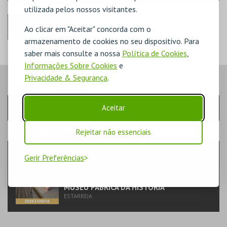
utilizada pelos nossos visitantes.
ANTERIOR
Ao clicar em "Aceitar" concorda com o
armazenamento de cookies no seu dispositivo. Para
saber mais consulte a nossa
Política de Cookies
,
Informações Sobre Cookies
e
Privacidade & Segurança
.
PASSO
- SESSÃO
Aceitar
Escolha a sessão pretendida
PASSO
- EVENTO
Rejeitar não essenciais
2026 | VISITA MUSEU FÁBRICA DA
Gerir Preferências
HISTÓRIA – ARROZ
FAMÍLIA | EXPOSIÇÃO
MUSEU FÁBRICA DA HISTÓRIA
ESTARREJA