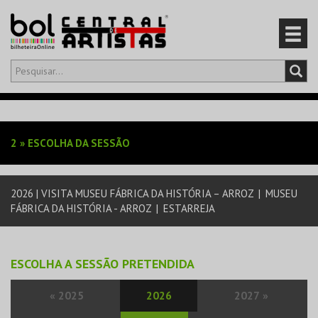
Olá,
iniciar sessão
PT
0
CARRINHO
2
»
ESCOLHA DA SESSÃO
EVENTOS
2026 | VISITA MUSEU FÁBRICA DA HISTÓRIA – ARROZ
|
MUSEU
CARTÕES
FÁBRICA DA HISTÓRIA - ARROZ
|
ESTARREJA
PRODUTOS
ESCOLHA A SESSÃO PRETENDIDA
«
2025
2026
2027
»