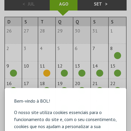
<
JUL
AGO
SET
>
D
S
T
Q
Q
S
S
26
27
28
29
30
31
1
2
3
4
5
6
7
8
9
10
11
12
13
14
15
16
17
18
19
20
21
22
Bem-vindo à BOL!
23
24
25
26
27
28
29
O nosso site utiliza cookies essenciais para o
30
31
1
2
3
4
5
funcionamento do site e, com o seu consentimento,
cookies que nos ajudam a personalizar a sua