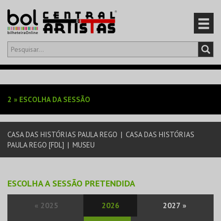
Olá,
iniciar sessão
PT
0
CARRINHO
2
»
ESCOLHA DA SESSÃO
EVENTOS
CASA DAS HISTÓRIAS PAULA REGO
|
CASA DAS HISTÓRIAS
CARTÕES
PAULA REGO [FDL]
|
MUSEU
PRODUTOS
ESCOLHA A SESSÃO PRETENDIDA
«
2025
2026
2027
»