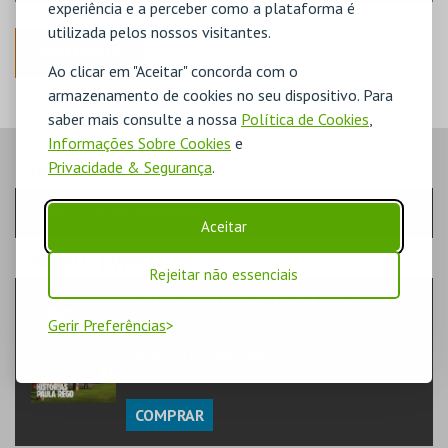
experiência e a perceber como a plataforma é
utilizada pelos nossos visitantes.
ANTERIOR
Ao clicar em "Aceitar" concorda com o
armazenamento de cookies no seu dispositivo. Para
saber mais consulte a nossa
Política de Cookies
,
Informações Sobre Cookies
e
Privacidade & Segurança
.
PASSO
- SESSÃO
Escolha a sessão pretendida
Aceitar
PASSO
- EVENTO
Rejeitar não essenciais
CASA DAS HISTÓRIAS PAULA REGO
TEATRO & ARTE | EXPOSIÇÃO
Gerir Preferências
CASA HIST. PAULA REGO
MUSEU
COMPRAR