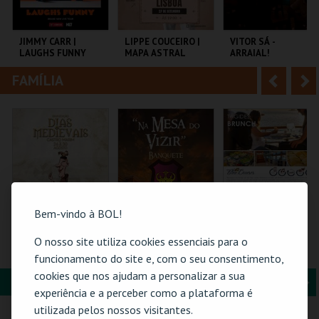
i
n
o
t
JIMMY CARR |
LIPPE COUCEIRO |
VITOR SÁ -
LAUGHS FUNNY
MAPA ASTRAL
ARRAIAL!
r
e
FAMÍLIA
A
S
COLISEU DE LISBOA
LISBOA COMEDY
CENTRO CULTURAL
CLUB
PAREDES.
n
e
t
g
MAIS INFO
MAIS INFO
MAIS INFO
e
u
COMPRAR
COMPRAR
COMPRAR
r
i
i
n
Bem-vindo à BOL!
o
t
O nosso site utiliza cookies essenciais para o
MERCADO
FEIRA MEDIEVAL DE
BLUE CRUISES -
MEDIEVAL | DIAS
SILVES 2026 - NA
TÁGIDES BRUNCH |
funcionamento do site e, com o seu consentimento,
r
e
MEDIEVAIS EM
MESA DO VIZIR
PASSEIO DE BARCO
cookies que nos ajudam a personalizar a sua
CASTRO MARIM
2026
FORMAÇÃO & EDUCAÇÃO
A
S
2026
VILA DE CASTRO
CENTRO HISTÓRICO
BLUE CRUISES
experiência e a perceber como a plataforma é
MARIM
SILVES
n
e
utilizada pelos nossos visitantes.