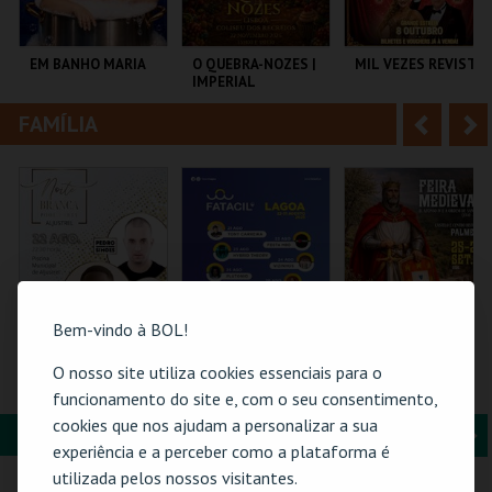
i
n
o
t
EM BANHO MARIA
O QUEBRA-NOZES |
MIL VEZES REVISTA
IMPERIAL
r
e
HERITAGE BALLET |
CLASSIC STAGE
FAMÍLIA
A
S
C CULTURAL
COLISEU DE LISBOA
TEATRO POLITEAMA
ANTÓNIO ALEIXO
n
e
t
g
MAIS INFO
MAIS INFO
MAIS INFO
e
u
COMPRAR
COMPRAR
COMPRAR
r
i
i
n
Bem-vindo à BOL!
o
t
O nosso site utiliza cookies essenciais para o
NOITE BRANCA -
PASSE GERAL |
FEIRA MEDIEVAL DE
POOL PARTY
FATACIL"26
PALMELA 2026
funcionamento do site e, com o seu consentimento,
r
e
cookies que nos ajudam a personalizar a sua
FORMAÇÃO & EDUCAÇÃO
A
S
PISCINA M. DE
PARQ. FEIRAS E
CASTELO E CENTRO
experiência e a perceber como a plataforma é
ALJUSTREL
EXPOSIÇÕES
HIST.
n
e
utilizada pelos nossos visitantes.