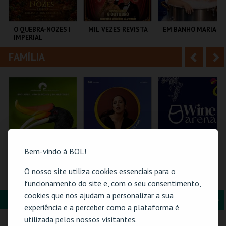
i
n
o
t
O QUEBRA-NOZES |
MIL VEZES REVISTA
EM BANHO MARIA
IMPERIAL
r
e
HERITAGE BALLET |
CLASSIC STAGE
FAMÍLIA
A
S
COLISEU DE LISBOA
TEATRO POLITEAMA
C CULTURAL
ANTÓNIO ALEIXO
n
e
t
g
MAIS INFO
MAIS INFO
MAIS INFO
e
u
COMPRAR
COMPRAR
COMPRAR
r
i
i
n
Bem-vindo à BOL!
o
t
O nosso site utiliza cookies essenciais para o
ZOO DE LOUROSA
26-AGOSTO |
WINE ARENA 2026 |
FATACIL"26
DIÁRIO
funcionamento do site e, com o seu consentimento,
r
e
cookies que nos ajudam a personalizar a sua
FORMAÇÃO & EDUCAÇÃO
A
S
PARQUE
PARQ. FEIRAS E
PÓVOA ARENA.
experiência e a perceber como a plataforma é
ORNITOLÓGICO
EXPOSIÇÕES
n
e
utilizada pelos nossos visitantes.