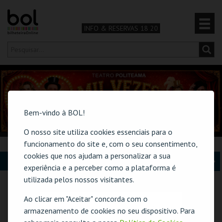
INFO & RESERVAS 18 20
Olá,
iniciar sessão
PT
0
CARRINHO
Bem-vindo à BOL!
TEATRO & ARTE
O nosso site utiliza cookies essenciais para o
MÚSICA & FESTIVAIS
funcionamento do site e, com o seu consentimento,
cookies que nos ajudam a personalizar a sua
EXPRESSO
A
S
FAMÍLIA
experiência e a perceber como a plataforma é
n
e
utilizada pelos nossos visitantes.
DESPORTO & AVENTURA
t
g
Ao clicar em "Aceitar" concorda com o
O evento escolhido não está disponível
armazenamento de cookies no seu dispositivo. Para
e
u