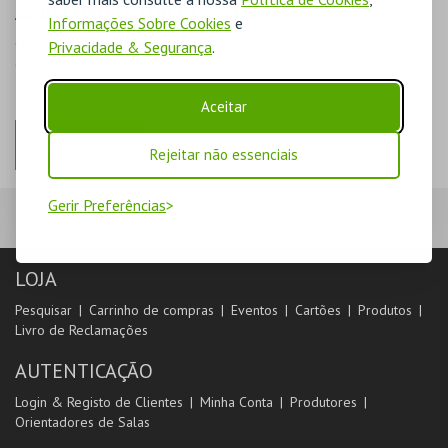
AINDA NÃO ESTOU REGISTADO
Informações Sobre Cookies
e
O registo na plataforma BOL permite-lhe acompanhar as suas
Privacidade & Segurança
.
compras na área de cliente.
Aceitar
REGISTAR
Rejeitar não essenciais
Gerir Preferências
LOJA
Pesquisar
Carrinho de compras
Eventos
Cartões
Produtos
Livro de Reclamações
AUTENTICAÇÃO
Login & Registo de Clientes
Minha Conta
Produtores
Orientadores de Salas