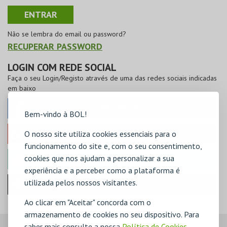
Não se lembra do email ou password?
RECUPERAR PASSWORD
LOGIN COM REDE SOCIAL
Faça o seu Login/Registo através de uma das redes sociais indicadas
em baixo
FACEBOOK
Bem-vindo à BOL!
O nosso site utiliza cookies essenciais para o
GOOGLE
funcionamento do site e, com o seu consentimento,
cookies que nos ajudam a personalizar a sua
MICROSOFT
experiência e a perceber como a plataforma é
utilizada pelos nossos visitantes.
Iniciar sessão com a Apple
Ao clicar em "Aceitar" concorda com o
armazenamento de cookies no seu dispositivo. Para
saber mais consulte a nossa
Política de Cookies
,