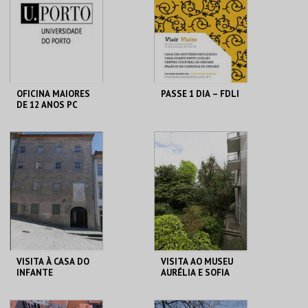
MAIS INFO
MAIS INFO
COMPRAR
COMPRAR
OFICINA MAIORES
PASSE 1 DIA – FDLI
DE 12 ANOS PC
MHNC-UP - POLO
CENTRO CULTURAL
CENTRAL
CASCAIS
MAIS INFO
MAIS INFO
COMPRAR
COMPRAR
VISITA À CASA DO
VISITA AO MUSEU
INFANTE
AURÉLIA E SOFIA
DE SOUZA
CASA DO INFANTE
MUSEU AURÉLIA E