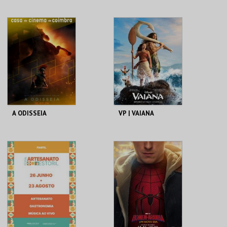
CAMILO
MARIA MAIOLINO
LOJA DA CASA-
MAAT
MUSEU CAMILO
MAIS INFO
MAIS INFO
COMPRAR
COMPRAR
A ODISSEIA
VP | VAIANA
CASA DO CINEMA
CINEMAS CINEMAX
DE COIMBRA
PENAFIEL
MAIS INFO
MAIS INFO
COMPRAR
COMPRAR