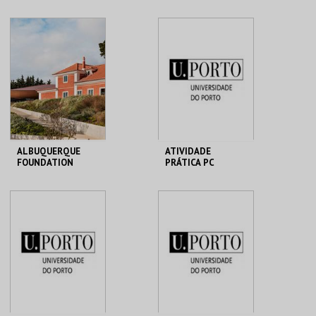
HISTÓRIA – ARROZ
PARQUE
MUSEU FÁBRICA DA
ORNITOLÓGICO
HISTÓRIA
MAIS INFO
MAIS INFO
COMPRAR
COMPRAR
ALBUQUERQUE
ATIVIDADE
FOUNDATION
PRÁTICA PC
ALBUQUERQUE
MHNC-UP - POLO
FOUNDATION
CENTRAL
MAIS INFO
MAIS INFO
COMPRAR
COMPRAR