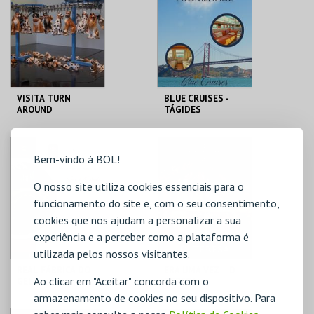
MAIS INFO
MAIS INFO
COMPRAR
COMPRAR
VISITA TURN
BLUE CRUISES -
AROUND
TÁGIDES
PROMENADE 2026
MAAT
BLUE CRUISES
Bem-vindo à BOL!
O nosso site utiliza cookies essenciais para o
MAIS INFO
MAIS INFO
funcionamento do site e, com o seu consentimento,
COMPRAR
COMPRAR
cookies que nos ajudam a personalizar a sua
experiência e a perceber como a plataforma é
utilizada pelos nossos visitantes.
REAL FÁBRICA DO
ERA UMA VEZ… D.
Ao clicar em "Aceitar" concorda com o
GELO
TERESA
armazenamento de cookies no seu dispositivo. Para