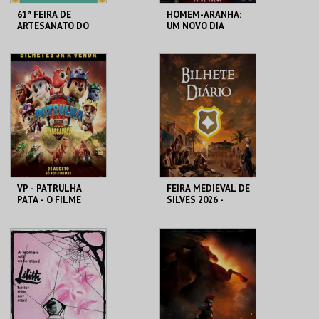
61ª FEIRA DE
HOMEM-ARANHA:
ARTESANATO DO
UM NOVO DIA
ESTORIL
FIARTIL
CINEMAS CINEMAX
PENAFIEL
MAIS INFO
MAIS INFO
COMPRAR
COMPRAR
VP - PATRULHA
FEIRA MEDIEVAL DE
PATA - O FILME
SILVES 2026 -
DOS DINOSSAUROS
BILHETE DIÁRIO
CINEMAS CINEMAX
CENTRO HISTÓRICO
PENAFIEL
SILVES
MAIS INFO
MAIS INFO
COMPRAR
COMPRAR