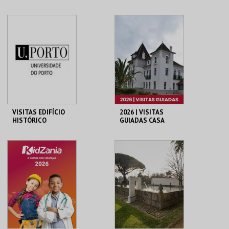
PINHEIRO
MUSEU BORDALO
ZOO DE LAGOS
PINHEIRO
MAIS INFO
MAIS INFO
COMPRAR
COMPRAR
VISITAS EDIFÍCIO
2026 | VISITAS
HISTÓRICO
GUIADAS CASA
MUSEU EGAS
MONIZ
MHNC-UP - POLO
CASA-MUSEU EGAS
CENTRAL
MONIZ
MAIS INFO
MAIS INFO
COMPRAR
COMPRAR