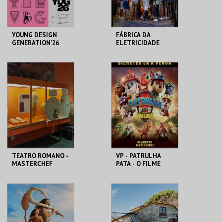
YOUNG DESIGN
FÁBRICA DA
GENERATION’26
ELETRICIDADE
PARA OS +
PEQUENOS
MUDE
MAAT
MAIS INFO
MAIS INFO
COMPRAR
INSCREVER
TEATRO ROMANO -
VP - PATRULHA
MASTERCHEF
PATA - O FILME
ROMANO - OFICINA
DOS DINOSSAUROS
ML - TEATRO
CINEMAS CINEMAX
ROMANO
PENAFIEL
MAIS INFO
MAIS INFO