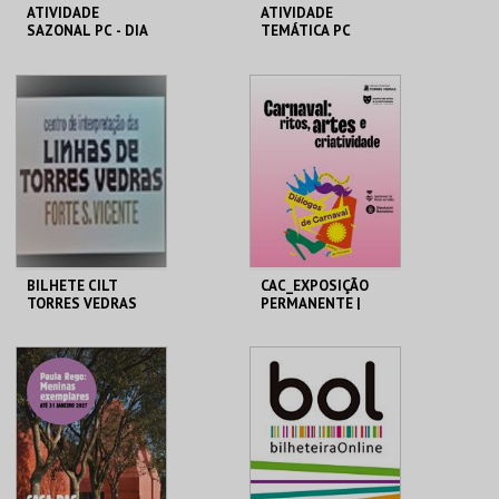
ATIVIDADE
ATIVIDADE
SAZONAL PC - DIA
TEMÁTICA PC
MHNC-UP - POLO
MHNC-UP - POLO
CENTRAL
CENTRAL
MAIS INFO
MAIS INFO
COMPRAR
COMPRAR
BILHETE CILT
CAC_EXPOSIÇÃO
TORRES VEDRAS
PERMANENTE |
EXPOSIÇÃO
TEMPORÁRIA
MUSEU MUNICIPAL T.
CAC
VEDRAS
MAIS INFO
MAIS INFO
COMPRAR
COMPRAR