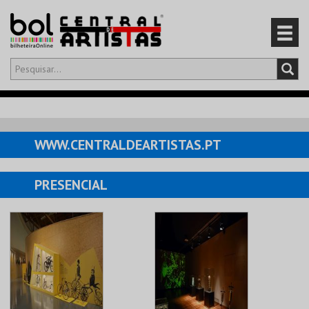
Olá,
iniciar sessão
PT
0
CARRINHO
WWW.CENTRALDEARTISTAS.PT
EVENTOS
PRESENCIAL
CARTÕES
PRODUTOS