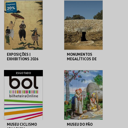
MUDE
PALÁCIO SOTTO
MAIOR
MAIS INFO
MAIS INFO
COMPRAR
COMPRAR
EXPOSIÇÕES |
MONUMENTOS
EXHIBITIONS 2026
MEGALÍTICOS DE
ALCALAR
MUSEU DO ORIENTE.
ALCALAR
ESGOTADO
MAIS INFO
MAIS INFO
INSCREVER
COMPRAR
MUSEU CICLISMO
MUSEU DO PÃO