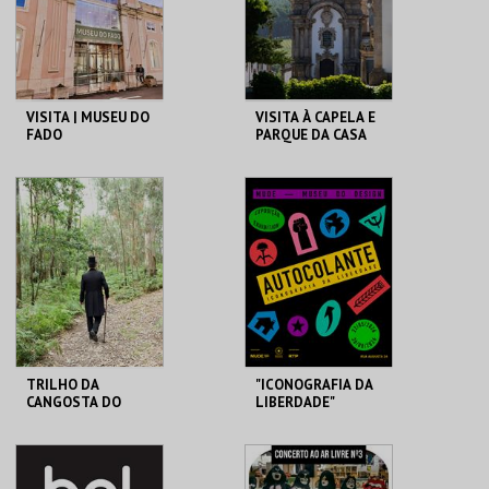
COMPRAR
COMPRAR
VISITA | MUSEU DO
VISITA À CAPELA E
FADO
PARQUE DA CASA
DE MATEUS
MUSEU DO FADO
FUND. DA CASA DE
MATEUS
MAIS INFO
MAIS INFO
COMPRAR
COMPRAR
TRILHO DA
"ICONOGRAFIA DA
CANGOSTA DO
LIBERDADE"
ESTÊVÃO
LOJA DA CASA-
MUDE
MUSEU CAMILO