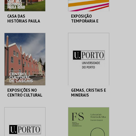
CASA DAS
EXPOSIÇÃO
HISTÓRIAS PAULA
TEMPORARIA E
REGO
PERMANENTE
MUSEU MUNICIPAL
CASA HIST. PAULA
MUSEU MUNICIPAL T.
REGO
VEDRAS
MAIS INFO
MAIS INFO
COMPRAR
COMPRAR
EXPOSIÇÕES NO
GEMAS, CRISTAIS E
CENTRO CULTURAL
MINERAIS
DE CASCAIS
CENTRO CULTURAL
MHNC-UP - POLO
CASCAIS
CENTRAL
MAIS INFO
MAIS INFO