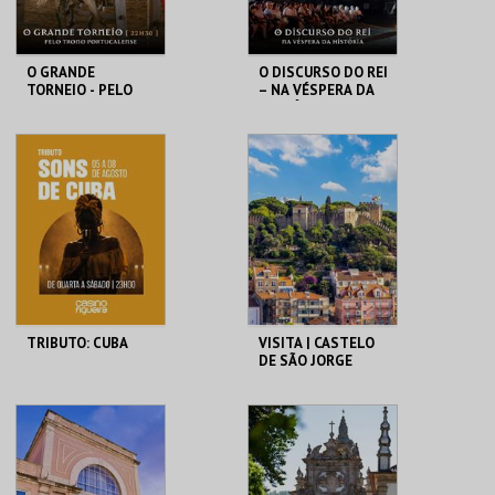
O GRANDE
O DISCURSO DO REI
TORNEIO - PELO
– NA VÉSPERA DA
TRONO
HISTÓRIA
PORTUCALENSE
SANTA MARIA DA
SANTA MARIA DA
FEIRA
FEIRA
MAIS INFO
MAIS INFO
COMPRAR
COMPRAR
TRIBUTO: CUBA
VISITA | CASTELO
DE SÃO JORGE
CASINO FIGUEIRA
CASTELO DE SÃO
JORGE
MAIS INFO
MAIS INFO