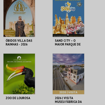
MAIS INFO
MAIS INFO
COMPRAR
COMPRAR
ÓBIDOS VILLA DAS
SAND CITY – O
RAINHAS - 2026
MAIOR PARQUE DE
ESCULTURAS EM
AREIA DO MUNDO
CERCA CASTELO DE
SAND CITY
ÓBIDOS
MAIS INFO
MAIS INFO
COMPRAR
COMPRAR
ZOO DE LOUROSA
2026 | VISITA
MUSEU FÁBRICA DA