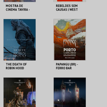
MOSTRA DE
REBELDES SEM
CINEMA TAVIRA -
CAUSAS | WEST
VALOR
SIDE STORY
SENTIMENTAL
CLAUSTROS
CINEMATECA
CONVENTO CARMO
MAIS INFO
MAIS INFO
COMPRAR
THE DEATH OF
PAPANGU (BR) -
ROBIN HOOD
FERRO BAR
CINE-TEATRO
FERRO BAR
CARIDADE
MAIS INFO
MAIS INFO
COMPRAR
COMPRAR