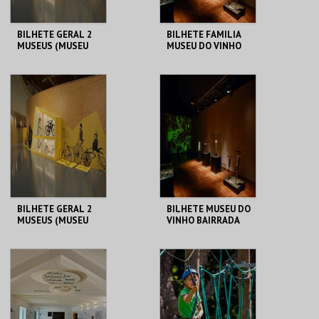
BILHETE GERAL 2
BILHETE FAMILIA
MUSEUS (MUSEU
MUSEU DO VINHO
DO VINHO
BAIRRADA
BAIRRADA + MUSEU
DUAS RODAS)
MUSEU DO VINHO
MUSEU DO VINHO
BAIRRADA
BAIRRADA
MAIS INFO
MAIS INFO
COMPRAR
COMPRAR
BILHETE GERAL 2
BILHETE MUSEU DO
MUSEUS (MUSEU
VINHO BAIRRADA
DO VINHO
BAIRRADA + MUSEU
DUAS RODAS)
MUSEU DO VINHO
MUSEU DO VINHO
BAIRRADA
BAIRRADA
MAIS INFO
MAIS INFO