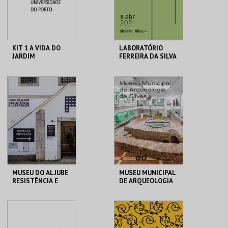
COMPRAR
COMPRAR
KIT 1 A VIDA DO
LABORATÓRIO
JARDIM
FERREIRA DA SILVA
GALERIA DA
MHNC-UP - POLO
BIODIVERSIDADE
CENTRAL
MAIS INFO
MAIS INFO
COMPRAR
COMPRAR
MUSEU DO ALJUBE
MUSEU MUNICIPAL
RESISTÊNCIA E
DE ARQUEOLOGIA
LIBERDADE
MUSEU DO ALJUBE
MUSEU MUNIC. ARQ.
SILVES