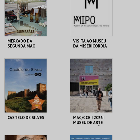
MAIS INFO
MAIS INFO
COMPRAR
MERCADO DA
VISITA AO MUSEU
SEGUNDA MÃO
DA MISERICÓRDIA
DO PORTO - 2026
MERCADO
MMIPO
MUNICIPAL GMR
MAIS INFO
MAIS INFO
INSCREVER
COMPRAR
CASTELO DE SILVES
MAC/CCB | 2026 |
MUSEU DE ARTE
CONTEMPORÂNEA
E CENTRO DE
ARQUITETURA
CASTELO DE SILVES
CCB