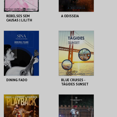
REBELSES SEM
A ODISSEIA
CAUSAS | LILITH
CINEMATECA
CINEMAS CINEMAX
PENAFIEL
MAIS INFO
MAIS INFO
COMPRAR
COMPRAR
DINING FADO
BLUE CRUISES -
TÁGIDES SUNSET
2026
SINA THE HOUSE OF
BLUE CRUISES
FADO
MAIS INFO
MAIS INFO