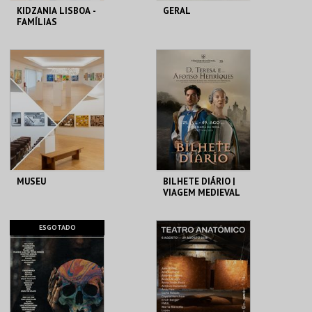
KIDZANIA LISBOA -
GERAL
FAMÍLIAS
KIDZANIA
FUNDAÇÃO
GRAMAXO
MAIS INFO
MAIS INFO
COMPRAR
COMPRAR
MUSEU
BILHETE DIÁRIO |
VIAGEM MEDIEVAL
EM TERRA DE
SANTA MARIA 2026
FUNDAÇÃO
SANTA MARIA DA
ESGOTADO
GRAMAXO
FEIRA
MAIS INFO
MAIS INFO
COMPRAR
COMPRAR