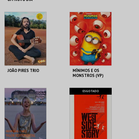
CINEMAS CINEMAX
CASA DO CINEMA
PENAFIEL
DE COIMBRA
MAIS INFO
MAIS INFO
COMPRAR
COMPRAR
JOÃO PIRES TRIO
MÍNIMOS E OS
MONSTROS (VP)
PONTO C
C. A. C. MORTÁGUA
ESGOTADO
MAIS INFO
MAIS INFO
COMPRAR
COMPRAR