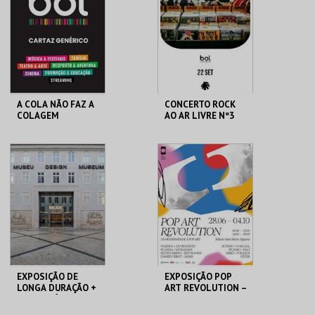
MAIS INFO
MAIS INFO
COMPRAR
COMPRAR
A COLA NÃO FAZ A
CONCERTO ROCK
COLAGEM
AO AR LIVRE Nº3
ATELIER-MUSEU
SANTARÉM
JÚLIO POMAR
MAIS INFO
MAIS INFO
COMPRAR
COMPRAR
EXPOSIÇÃO DE
EXPOSIÇÃO POP
LONGA DURAÇÃO +
ART REVOLUTION –
TEMPORÁRIAS
DA MODERNIDADE
À POP ART