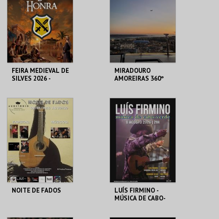
MAIS INFO
MAIS INFO
COMPRAR
COMPRAR
FEIRA MEDIEVAL DE
MIRADOURO
SILVES 2026 -
AMOREIRAS 360º
DUELOS DE HONRA
PANORAMIC VIEW
CENTRO HISTÓRICO
AMOREIRAS 360º
SILVES
MAIS INFO
MAIS INFO
COMPRAR
COMPRAR
NOITE DE FADOS
LUÍS FIRMINO -
MÚSICA DE CABO-
VERDE