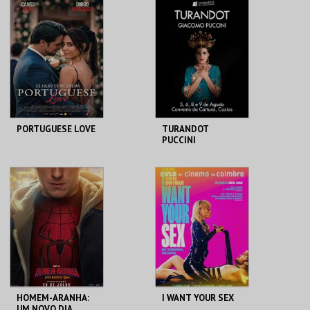
PARÓQUIA DE S.
REPÚBLICA 14 -
MAMEDE
OLHÃO
MAIS INFO
MAIS INFO
COMPRAR
COMPRAR
PORTUGUESE LOVE
TURANDOT
PUCCINI
OPERAFEST 2026
CINETEATRO
CONVENTO DA
ANADIA
CARTUXA
MAIS INFO
MAIS INFO
COMPRAR
COMPRAR
HOMEM-ARANHA:
I WANT YOUR SEX
UM NOVO DIA