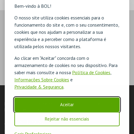
Bem-vindo à BOL!
O nosso site utiliza cookies essenciais para o
funcionamento do site e, com o seu consentimento,
cookies que nos ajudam a personalizar a sua
experiência e a perceber como a plataforma é
utilizada pelos nossos visitantes.
Ao clicar em "Aceitar" concorda com o
armazenamento de cookies no seu dispositivo. Para
saber mais consulte a nossa
Política de Cookies
,
Informações Sobre Cookies
e
Privacidade & Segurança
.
LOJA
Pesquisar
Carrinho de compras
Eventos
Cartões
Produtos
Aceitar
Livro de Reclamações
Rejeitar não essenciais
AUTENTICAÇÃO
Login & Registo de Clientes
Minha Conta
Produtores
Gerir Preferências