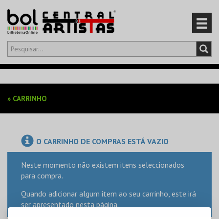
Olá,
iniciar sessão
PT
0
CARRINHO
»
CARRINHO
EVENTOS
CARTÕES
O CARRINHO DE COMPRAS ESTÁ VAZIO
PRODUTOS
Neste momento não existem itens seleccionados
para compra.
Quando adicionar algum item ao seu carrinho, este irá
ser apresentado nesta página.