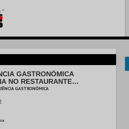
NCIA GASTRONÓMICA
NA NO RESTAURANTE
EM
ERIÊNCIA GASTRONÓMICA
M
E
RIA