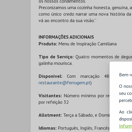
os nossos condimentos.
Preconizamos uma cozinha honesta, genuína, a
como único credo narrar uma nova história d
vá ao encontro da sua visão.”
INFORMAÇÕES ADICIONAIS
Produto:
Menu de Inspiração Camiliana
Tipo de Serviço:
Quatro momentos de degustaç
galinha mourisca.
Bem-v
Disponível:
Com marcação 48h de ante
restaurante@ferrugem.pt
)
O noss
seu co
Visitantes:
Número mínimo por refeição 6; N
perceb
por refeição 32
Ao cl
Allotment:
Terça a Sábado, e Domingo apena
disp
Inform
Idiomas:
Português, Inglês, Francês, Espanhol