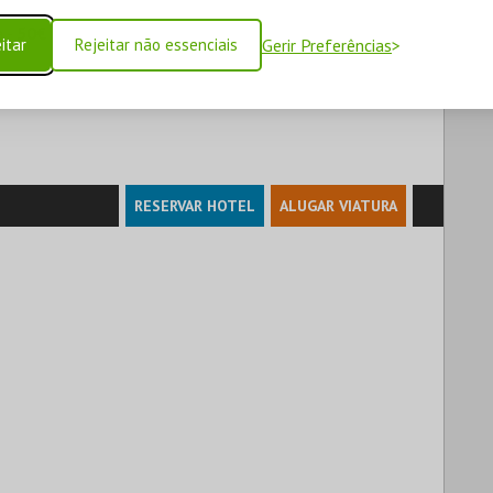
a -
50€
itar
Rejeitar não essenciais
Gerir Preferências
RESERVAR HOTEL
ALUGAR VIATURA