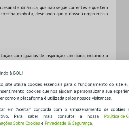
rtesanal e dinâmica, que não segue correntes e que tem
a cozinha minhota, desejando que o nosso compromisso
ão com iguarias de inspiração camiliana, incluindo a
indo à BOL!
cedência (Tel.: +351 252 911 700 | E-mail:
o site utiliza cookies essenciais para o funcionamento do site e
nsentimento, cookies que nos ajudam a personalizar a sua experiên
úmero máximo por refeição 20; Sob consulta máximo
er como a plataforma é utilizada pelos nossos visitantes.
icar em "Aceitar" concorda com o armazenamento de cookies 
s ao almoço. Almoço 12h00 Jantar 20h00
ositivo. Para saber mais consulte a nossa
Política de 
ações Sobre Cookies
e
Privacidade & Segurança
.