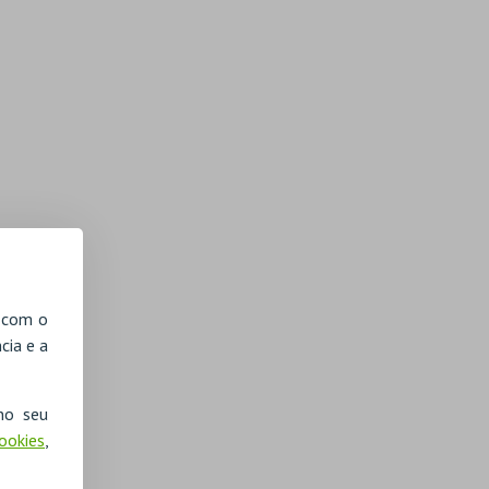
, com o
cia e a
no seu
Cookies
,