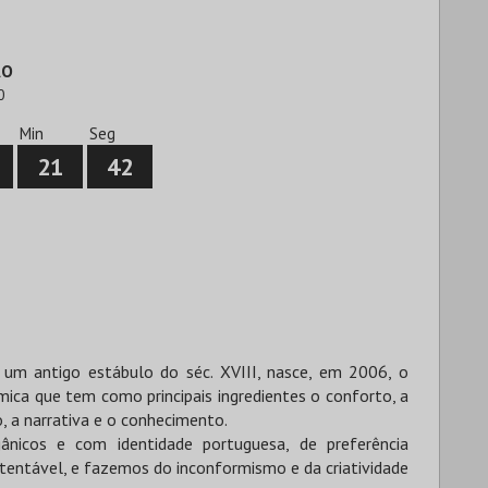
ÃO
0
Min
Seg
21
41
e um antigo estábulo do séc. XVIII, nasce, em 2006, o
ica que tem como principais ingredientes o conforto, a
, a narrativa e o conhecimento.
nicos e com identidade portuguesa, de preferência
tentável, e fazemos do inconformismo e da criatividade