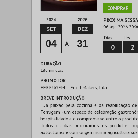
COMPRAR
PRÓXIMA SESS
2024
2026
06 ago 2026 20:0
SET
DEZ
Dias
Hrs
04
31
A
0
2
DURAÇÃO
180 minutos
PROMOTOR
FERRUGEM – Food Makers, Lda.
BREVE INTRODUÇÃO
“Da paixão pela cozinha e da reabilitação d
Ferrugem - um espaço de celebração gastronóm
hospitalidade e o compromisso entre o produto
Todos os dias procuramos os produtos orgâ
autóctones e com origem numa agricultura sus