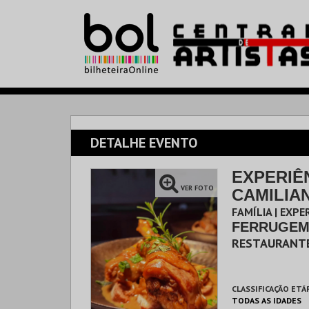
DETALHE EVENTO
EXPERIÊ
VER FOTO
CAMILIA
FERRUG
FAMÍLIA | EXP
FERRUGE
RESTAURANT
CLASSIFICAÇÃO ETÁ
TODAS AS IDADES