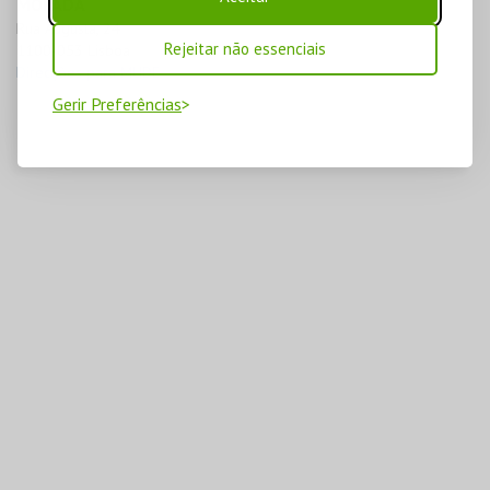
MORADA
Rua Augusta, 24

Rejeitar não essenciais
1100-053 Lisboa
Direcções para MUDE
Gerir Preferências