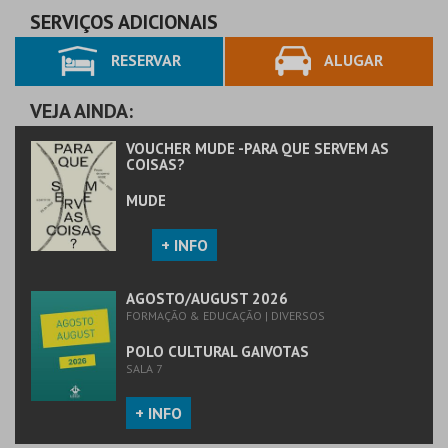
PREÇO INTEIRO
SERVIÇOS ADICIONAIS
RESERVAR
ALUGAR
MAIS INFO
COMPRAR
VEJA AINDA:
VOUCHER MUDE -PARA QUE SERVEM AS
COISAS?
MUDE
+ INFO
AGOSTO/AUGUST 2026
FORMAÇÃO & EDUCAÇÃO | DIVERSOS
POLO CULTURAL GAIVOTAS
SALA 7
+ INFO