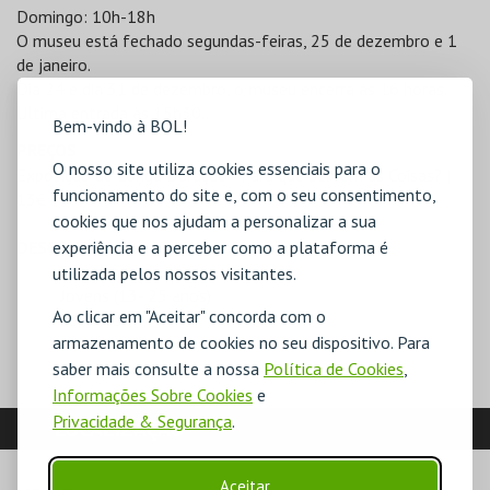
Domingo: 10h-18h
O museu está fechado segundas-feiras, 25 de dezembro e 1
de janeiro.
Dia 24 e dia 31 de dezembro, o museu encerra às 16 horas.
Última entrada às 15h30.
Bem-vindo à BOL!
PREÇOS
O nosso site utiliza cookies essenciais para o
Exposição de Longa Duração - Para que Servem as Coisas? |
funcionamento do site e, com o seu consentimento,
13€
cookies que nos ajudam a personalizar a sua
experiência e a perceber como a plataforma é
DESCONTOS
Estudantes
utilizada pelos nossos visitantes.
Jovens (13- 25 anos)
Ao clicar em "Aceitar" concorda com o
Seniores
armazenamento de cookies no seu dispositivo. Para
saber mais consulte a nossa
Política de Cookies
,
Informações Sobre Cookies
e
Privacidade & Segurança
.
LOCALIZAÇÃO
Aceitar