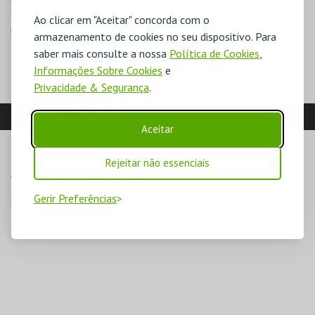
*Visitas de grupos superiores a 15 pessoas requerem
Ao clicar em "Aceitar" concorda com o
marcação prévia.
armazenamento de cookies no seu dispositivo. Para
PREÇOS
saber mais consulte a nossa
Política de Cookies
,
Bilhete Geral 2 Museus – 5,00€
Informações Sobre Cookies
e
Privacidade & Segurança
.
LOCALIZAÇÃO
Aceitar
MORADA
Rejeitar não essenciais
Av. Engenheiro Tavares da Silva

3780-203 Anadia
Gerir Preferências
Direcções para Museu do Vinho Bairrada