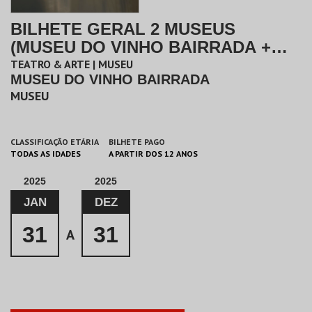
BILHETE GERAL 2 MUSEUS
(MUSEU DO VINHO BAIRRADA +
MUSEU DUAS RODAS)
TEATRO & ARTE | MUSEU
MUSEU DO VINHO BAIRRADA
MUSEU
CLASSIFICAÇÃO ETÁRIA
BILHETE PAGO
TODAS AS IDADES
A PARTIR DOS 12 ANOS
2025
2025
JAN
DEZ
31
31
A