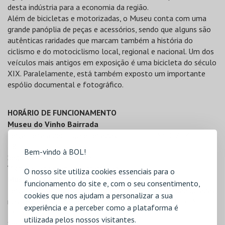
desta indústria para a economia da região.
Além de bicicletas e motorizadas, o Museu conta com uma
grande panóplia de peças e acessórios, sendo que alguns são
autênticas raridades que marcam também a história do
ciclismo e do motociclismo local, regional e nacional. Um dos
veículos mais antigos em exposição é uma bicicleta do século
XIX. Paralelamente, está também exposto um importante
espólio documental e fotográfico.
HORÁRIO DE FUNCIONAMENTO
Museu do Vinho Bairrada
Terça-feira a domingo e feriados: 10h00 – 13h00 / 14h00 –
18h00
Bem-vindo à BOL!
Segunda-feira: encerrado
Visita Guiada mediante marcação
O nosso site utiliza cookies essenciais para o
Museu das Duas Rodas
funcionamento do site e, com o seu consentimento,
Terça-feira a domingo e feriados (todas as visitas são guiadas,
cookies que nos ajudam a personalizar a sua
nos seguintes horários)*: 10h30 | 11h30 | 14h30 | 15h30 |
experiência e a perceber como a plataforma é
16h30
utilizada pelos nossos visitantes.
Segunda-feira: Encerrado