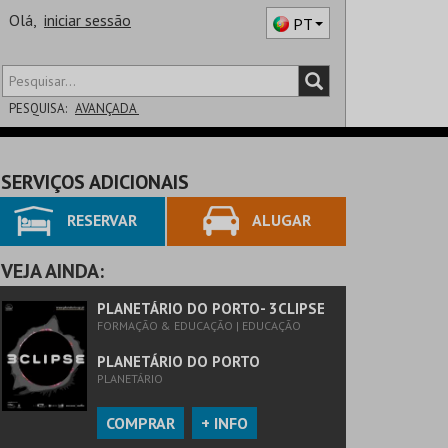
Olá,
iniciar sessão
PT
PESQUISA:
AVANÇADA
DISTRITO
SERVIÇOS ADICIONAIS
SALA
RESERVAR
ALUGAR
VEJA AINDA:
PLANETÁRIO DO PORTO- 3CLIPSE
FORMAÇÃO & EDUCAÇÃO | EDUCAÇÃO
PLANETÁRIO DO PORTO
PLANETÁRIO
COMPRAR
+ INFO