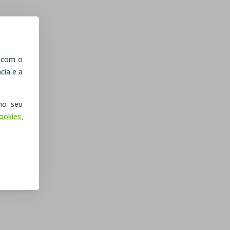
, com o
cia e a
no seu
Cookies
,