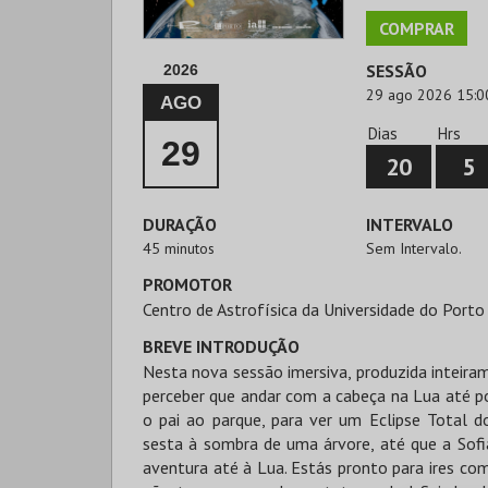
COMPRAR
SESSÃO
2026
29 ago 2026 15:0
AGO
Dias
Hrs
29
20
5
DURAÇÃO
INTERVALO
45 minutos
Sem Intervalo.
PROMOTOR
Centro de Astrofísica da Universidade do Porto
BREVE INTRODUÇÃO
Nesta nova sessão imersiva, produzida inteiram
perceber que andar com a cabeça na Lua até p
o pai ao parque, para ver um Eclipse Total d
sesta à sombra de uma árvore, até que a Sofi
aventura até à Lua. Estás pronto para ires com