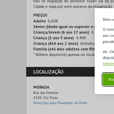
não te esqueças do protetor solar! Sai da 
Cidade e viaja por este universo da imaginação.
PREÇOS
Bem-v
Adulto
6,60€
Sénior (Idade igual ou superior a 65 anos)
4
O noss
Criança/Jovem (6 aos 17 anos)
4,40€
seu co
Criança (3 aos 5 anos)
4,40€
perceb
Criança (Até aos 2 anos)
Gratuito
Família (até dois adultos com filhos até ao
Ao cl
* Bilhete disponível apenas no local.
disp
Inform
LOCALIZAÇÃO
Ace
MORADA
Rua das Estrelas

4150-762 Porto
Direcções para Planetário do Porto