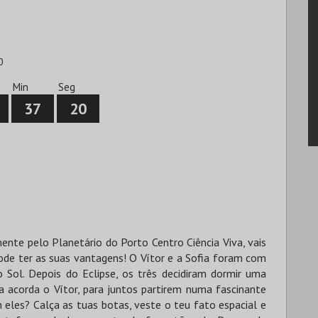
0
Min
Seg
37
19
ente pelo Planetário do Porto Centro Ciência Viva, vais
ode ter as suas vantagens! O Vítor e a Sofia foram com
o Sol. Depois do Eclipse, os três decidiram dormir uma
a acorda o Vítor, para juntos partirem numa fascinante
 eles? Calça as tuas botas, veste o teu fato espacial e