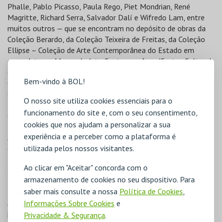
Phalle, Pablo Picasso, Paula Rego, Piet Mondrian, René
Magritte, Richard Serra, Salvador Dalí e Wifredo Lam, entre
muitos outros — que se encontram no depósito de obras da
Coleção Berardo, da Coleção Teixeira de Freitas, da Coleção
Ellipse – Coleção de Arte Contemporânea do Estado em
comodato no Museu de Arte Contemporânea/Centro Cultural
de Belém.
Bem-vindo à BOL!
Com um histórico de cerca de 30 anos de atividades
expositivas e museológicas, inicialmente enquanto Centro de
O nosso site utiliza cookies essenciais para o
Exposições (1993–2005) e posteriormente como Museu
funcionamento do site e, com o seu consentimento,
Coleção Berardo (2006–2022), foi inaugurado em 2023 como
cookies que nos ajudam a personalizar a sua
MAC/CCB — Museu de Arte Contemporânea e Centro de
experiência e a perceber como a plataforma é
Arquitetura. Localizado no bairro patrimonial por excelência
de Lisboa, contribui para a missão do Centro Cultural de
utilizada pelos nossos visitantes.
Belém de potenciar o diálogo entre artes performativas,
Ao clicar em "Aceitar" concorda com o
arquitetura e artes visuais.
armazenamento de cookies no seu dispositivo. Para
saber mais consulte a nossa
Política de Cookies
,
NOTA
A Fundação Centro Cultural de Belém reserva-se o direito de
Informações Sobre Cookies
e
proceder à captação, armazenamento e utilização de registos
Privacidade & Segurança
.