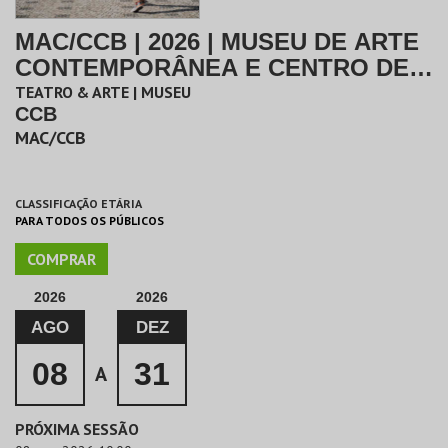
MAC/CCB | 2026 | MUSEU DE ARTE
CONTEMPORÂNEA E CENTRO DE
ARQUITETURA
TEATRO & ARTE | MUSEU
CCB
MAC/CCB
CLASSIFICAÇÃO ETÁRIA
PARA TODOS OS PÚBLICOS
COMPRAR
2026
2026
AGO
DEZ
08
31
A
PRÓXIMA SESSÃO