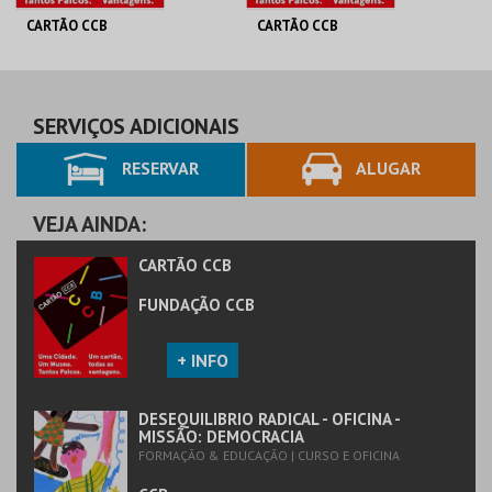
CARTÃO CCB
CARTÃO CCB
FUNDAÇÃO CCB
FUNDAÇÃO CCB
>65 | ANUAL
DUPLO | ANUAL
SERVIÇOS ADICIONAIS
RESERVAR
ALUGAR
MAIS INFO
MAIS INFO
COMPRAR
COMPRAR
VEJA AINDA:
CARTÃO CCB
FUNDAÇÃO CCB
+ INFO
DESEQUILIBRIO RADICAL - OFICINA -
MISSÃO: DEMOCRACIA
FORMAÇÃO & EDUCAÇÃO | CURSO E OFICINA