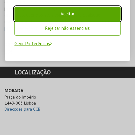
de imagem, som e voz, com a finalidade de difusão e de
preservação da memória, quer das suas atividades culturais e
Aceitar
artísticas, quer dos seus espaços. Para quaisquer
esclarecimentos adicionais utilize o endereço eletrónico
privacidade@ccb.pt
Rejeitar não essenciais
Gerir Preferências
PREÇOS
15€
LOCALIZAÇÃO
MORADA
Praça do Império

1449-003 Lisboa
Direcções para CCB