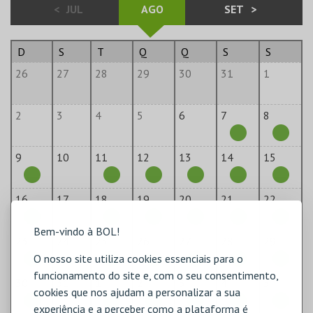
<
JUL
AGO
SET
>
D
S
T
Q
Q
S
S
26
27
28
29
30
31
1
2
3
4
5
6
7
8
9
10
11
12
13
14
15
16
17
18
19
20
21
22
Bem-vindo à BOL!
23
24
25
26
27
28
29
O nosso site utiliza cookies essenciais para o
funcionamento do site e, com o seu consentimento,
30
31
1
2
3
4
5
cookies que nos ajudam a personalizar a sua
experiência e a perceber como a plataforma é