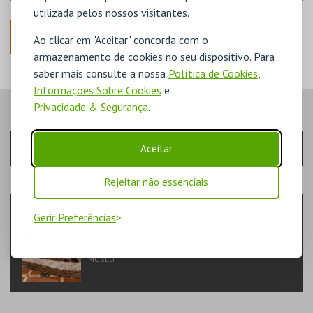
utilizada pelos nossos visitantes.
ANTERIOR
Ao clicar em "Aceitar" concorda com o
armazenamento de cookies no seu dispositivo. Para
saber mais consulte a nossa
Política de Cookies
,
Informações Sobre Cookies
e
Privacidade & Segurança
.
PASSO
- SESSÃO
Aceitar
Escolha a sessão pretendida
PASSO
- EVENTO
Rejeitar não essenciais
MUSEU MUNICIPAL DE ARQUEOLOGIA
Gerir Preferências
TEATRO & ARTE | MUSEU
MUSEU MUNIC. ARQ. SILVES
MUSEU