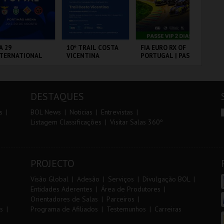
r
i
i
n
o
t
A 29
10º TRAIL COSTA
FIA EURO RX OF
DIA
NTERNATIONAL
VICENTINA
PORTUGAL | PASSE
IN
r
e
ASTERS FUTSAL
VIP 2 DIAS
MA
26 - SL BENFICA
20
 FC JIMBEE CAR
CP
RTIMÃO ARENA
SANTIAGO DO
CIRCUITO DE
PO
FU
CACÉM E SINES
LOUSADA
DESTAQUES
MAIS INFO
MAIS INFO
MAIS INFO
s
BOL News
Noticias
Entrevistas
Listagem Classificações
Visitar Salas 360º
COMPRAR
INSCREVER
COMPRAR
PROJECTO
Visão Global
Adesão
Serviços
Divulgação BOL
Entidades Aderentes
Área de Produtores
Orientadores de Salas
Parceiros
s
Programa de Afiliados
Testemunhos
Carreiras