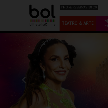
INFO & RESERVAS 18 20
M
TEATRO & ARTE
F