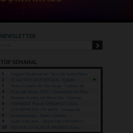
NEWSLETTER
TOP SEMANAL
1
Viagem Medieval em Terra de Santa Maria
2
2026 - Santa Maria da Feira
YE AO VIVO EM PORTUGAL - Estádio
3
Algarve
Visita | Castelo de São Jorge - Castelo de
4
São Jorge
Praia das Rocas 2026 - Castanheira de Pêra
5
Homem-Aranha: Um Novo Dia - Cinemas
6
Cinemax Penafiel
TURANDOT Puccini OPERAFEST 2026 -
POSIÇÕES |
SHREK, O MUSICAL
PÉROLA – MELHOR
7
Convento da Cartuxa
LUÍS REPRESAS | 50 ANOS - Coliseu de
HIBITIONS 2026
DE MIM
8
Lisboa
Desassossego - Teatro Camões
9
LUAN SANTANA – REGISTRO HISTÓRICO -
SEU DO ORIENTE.
TAGUSPARK
CASINO ESTORIL
TAG
10
Estádio da Luz
FESTIVAL CA VILAR DE MOUROS Diário -