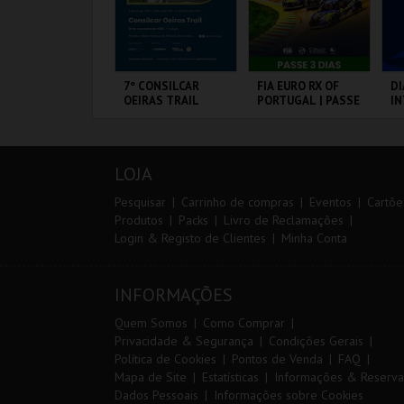
RAIL DO
7º CONSILCAR
FIA EURO RX OF
DI
LMONDA 2026
OEIRAS TRAIL
PORTUGAL | PASSE
I
3 DIAS
M
20
VS
ERRA DE AIRE
FÁBRICA DA
CIRCUITO DE
PO
PÓLVORA
LOUSADA
LOJA
MAIS INFO
MAIS INFO
MAIS INFO
Pesquisar
Carrinho de compras
Eventos
Cartõe
Produtos
Packs
Livro de Reclamações
Login & Registo de Clientes
Minha Conta
INSCREVER
INSCREVER
COMPRAR
INFORMAÇÕES
Quem Somos
Como Comprar
Privacidade & Segurança
Condições Gerais
Política de Cookies
Pontos de Venda
FAQ
Mapa de Site
Estatísticas
Informações & Reserva
Dados Pessoais
Informações sobre Cookies