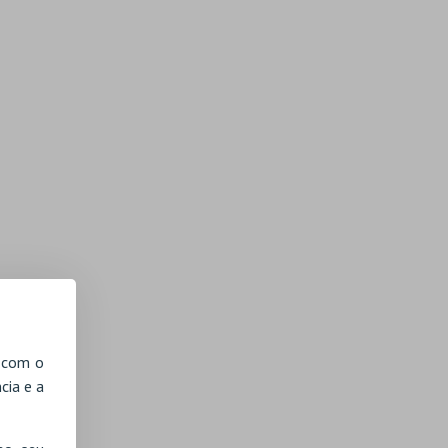
, com o
cia e a