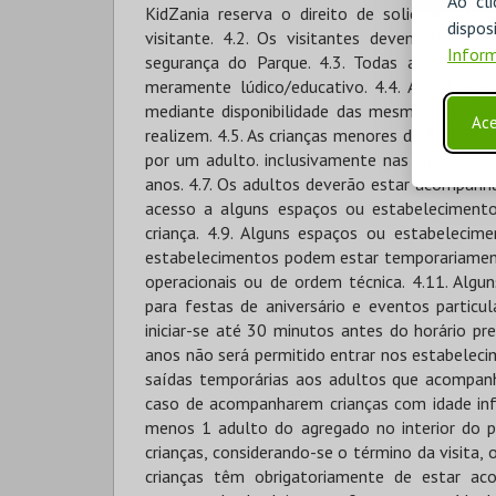
Ao cl
disp
Inform
Ace