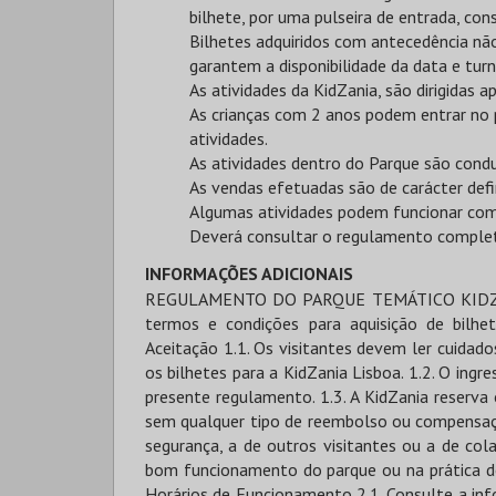
bilhete, por uma pulseira de entrada, con
Bilhetes adquiridos com antecedência nã
garantem a disponibilidade da data e turn
As atividades da KidZania, são dirigidas 
As crianças com 2 anos podem entrar no 
atividades.
As atividades dentro do Parque são cond
As vendas efetuadas são de carácter defi
Algumas atividades podem funcionar com 
Deverá consultar o regulamento compl
INFORMAÇÕES ADICIONAIS
REGULAMENTO DO PARQUE TEMÁTICO KIDZANIA LISBOA - O presente regulamento estabelece os termos e condições para aquisição de bilhetes e acesso ao parque temático KidZania Lisboa. 1. Aceitação 1.1. Os visitantes devem ler cuidadosamente o Regulamento do Parque antes de adquirirem os bilhetes para a KidZania Lisboa. 1.2. O ingresso no parque está condicionado à aceitação integral do presente regulamento. 1.3. A KidZania reserva o direito de admissão ou de solicitar a saída do parque, sem qualquer tipo de reembolso ou compensação, a qualquer pessoa que possa colocar em risco a sua segurança, a de outros visitantes ou a de colaboradores, ou insista no incumprimento das normas de bom funcionamento do parque ou na prática de comportamentos ilegais ou ofensivos. 2. Calendário e Horários de Funcionamento 2.1. Consulte a informação referente ao calendário de operação do parque e respetivos horários de funcionamento no website lisboa.kidzania.com ou diretamente na bilheteira do Parque. 2.2. A entrada no parque está sujeita a disponibilidade. 2.3. O horário de funcionamento do Parque poderá sofrer alterações sem aviso prévio. 2.4. Em determinadas datas, a abertura do Parque estará condicionada à aceitação prévia de reservas de grupo, confirmadas por escrito pela KidZania. 3. Termos e Condições para Aquisição de Bilhetes 3.1. O preço dos bilhetes e de outros serviços disponibilizados pela KidZania poderão sofrer alterações sem aviso prévio. 3.2. O preço dos bilhetes inclui IVA à taxa legal em vigor. 3.3. As vendas efetuadas são de carácter definitivo não sendo aceites trocas ou devoluções. 3.4. Bilhetes danificados, rasurados ou com data de validade expirada, não serão aceites como válidos. 3.5. Bilhetes adquiridos com antecedência não garantem acesso privilegiado ou tratamento preferencial no Parque e são válidos única e exclusivamente para a data e hora especificada nos mesmos. 3.6. Bilhetes ou vouchers de oferta adquiridos com antecedência sem data marcada, estão sujeitos à disponibilidade do parque e à validade de utilização especificada nos mesmos. 3.7. Caso os bilhetes sejam adquiridos em nome de outros visitantes (Por exemplo: Reservas de Grupos, Escolas, Festas de Aniversario, Eventos Corporativos, Bilhetes para oferta), o comprador aceita em nome dos visitantes que constituem o grupo, os termos e condições especificados no presente regulamento, bem como toda a informação complementar que seja enviada por escrito pela KidZania Lisboa, relativamente à confirmação dos detalhes da reserva. 3.8. O valor da entrada permite o acesso às atividades lúdicas e educativas disponíveis no parque, não estando incluído qualquer serviço adicional, nomeadamente alimentação e bebidas, festas e eventos, serviço de fotografia e gravação de vídeo, serviço de W-Fi, cacifos, entre outros. 4. Termos e Condições de Acesso 4.1. A KidZania reserva o direito de solicitar um documento de identificação que comprove a idade do visitante. 4.2. Os visitantes devem ler e cumprir as recomendações e sinalética de utilização e segurança do Parque. 4.3. Todas as atividades desenvolvidas dentro do parque têm um carácter meramente lúdico/educativo. 4.4. As crianças são livres de escolher as atividades que pretendem, mediante disponibilidade das mesmas, usufruindo apenas dos benefícios inerentes às atividades que realizem. 4.5. As crianças menores de 8 anos só podem entrar e permanecer no parque, acompanhadas por um adulto. inclusivamente nas situações em que as crianças tenham idade igual ou superior a 8 anos. 4.7. Os adultos deverão estar acompanhados por crianças para poderem entrar no parque. 4.8. O acesso a alguns espaços ou estabelecimentos poderá ser condicionado pela idade ou estatura da criança. 4.9. Alguns espaços ou estabelecimentos têm horários definidos. 4.10. Alguns espaços ou estabelecimentos podem estar temporariamente encerrados para manutenção, remodelação, motivos operacionais ou de ordem técnica. 4.11. Alguns espaços ou estabelecimentos podem ser reservados para festas de aniversário e eventos particulares. 4.12. As últimas atividades de cada turno podem iniciar-se até 30 minutos antes do horário previsto para o fecho do parque. 4.13. Aos maiores de 16 anos não será permitido entrar nos estabelecimentos nem guardar lugar nas filas. 4.14. São permitidas saídas temporárias aos adultos que acompanhem crianças com idade igual ou superior a 8 anos. No caso de acompanharem crianças com idade inferior a 8 anos, deve ficar garantida a presença de pelo menos 1 adulto do agregado no interior do parque. 4.15. Não são permitidas saíd