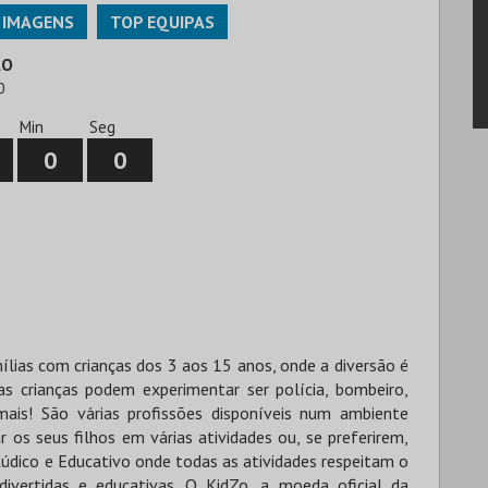
IMAGENS
TOP EQUIPAS
ÃO
0
Min
Seg
0
0
ílias com crianças dos 3 aos 15 anos, onde a diversão é
 as crianças podem experimentar ser polícia, bombeiro,
 mais! São várias profissões disponíveis num ambiente
os seus filhos em várias atividades ou, se preferirem,
údico e Educativo onde todas as atividades respeitam o
ivertidas e educativas. O KidZo, a moeda oficial da