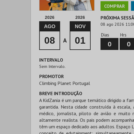
COMPRAR
PRÓXIMA SESS
2026
2026
08 ago 2026 11:0
AGO
NOV
Dias
Hrs
08
01
A
0
0
INTERVALO
Sem Intervalo.
PROMOTOR
Climbing Planet Portugal
BREVE INTRODUÇÃO
A KidZania é um parque temático dirigido a fam
garantida. Nesta cidade construída à escala,
médico, jornalista, piloto de avião e muito
altamente realista. Os pais podem acompanhar 
têm um espaço dedicado aos adultos. Espaço L
conceito de edutainment: simultaneamente d