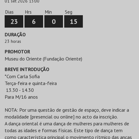
01 set 2026 13:00
Dias
Hrs
Min
Seg
23
6
0
15
DURAÇÃO
23 horas
PROMOTOR
Museu do Oriente (Fundação Oriente)
BREVE INTRODUÇÃO
*Com Carla Sofia
Terça-feira e quinta-feira
13.30 - 14.30
Para M/16 anos
NOTA: Por uma questão de gestão de espaço, deve indicar a
modalidade [presencial ou online] no acto da inscrição.
A dança oriental é uma dança de mulheres para mulheres de
todas as idades e formas físicas. Este tipo de dança tem
como característica principal o movimento rítmico das ancas