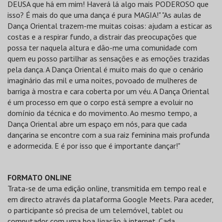
DEUSA que há em mim! Haverá lá algo mais PODEROSO que
isso? É mais do que uma dança é pura MAGIA!" "As aulas de
Dança Oriental trazem-me muitas coisas: ajudam a esticar as
costas e a respirar fundo, a distrair das preocupações que
possa ter naquela altura e dão-me uma comunidade com
quem eu posso partilhar as sensações e as emoções trazidas
pela dança. A Dança Oriental é muito mais do que o cenário
imaginário das mil e uma noites, povoado de mulheres de
barriga à mostra e cara coberta por um véu. A Dança Oriental
é um processo em que o corpo está sempre a evoluir no
domínio da técnica e do movimento. Ao mesmo tempo, a
Dança Oriental abre um espaço em nós, para que cada
dançarina se encontre com a sua raiz feminina mais profunda
e adormecida. E é por isso que é importante dançar!"
FORMATO ONLINE
Trata-se de uma edição online, transmitida em tempo real e
em directo através da plataforma Google Meets. Para aceder,
o participante só precisa de um telemóvel, tablet ou
computador com uma boa ligação à internet. Cada