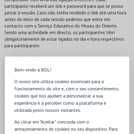
participante receberá um link e password para que se possa
juntar à sessão. Caso não tenha recebido o link até uma hora
antes do inicio de cada sessão pedimos que entre em
contacto com o Serviço Educativo do Museu do Oriente.
Sendo uma actividade em directo, os participantes têm
obrigatoriamente de estar ligados no dia e hora respectivos
para participarem.
*CARLA SOFIA
Bem-vindo à BOL!
Bailarina, Coreógrafa e Professora de Dança Oriental &
Fusão. Lecciona em Lisboa e Bobadela.
O nosso site utiliza cookies essenciais para o
Actua regularmente em diversos eventos, produzindo
funcionamento do site e, com o seu consentimento,
também os seus próprios espectáculos, quer a solo quer em
cookies que nos ajudam a personalizar a sua
colaboração, destacando-se
Corbeaux
apresentado no
experiência e a perceber como a plataforma é
Festival Alkantara. Continua sempre a sua formação nesta
utilizada pelos nossos visitantes.
área, bem como noutras danças, estudando com mestres
nacionais e internacionais, permitindo-lhe assim colaborar em
Ao clicar em "Aceitar" concorda com o
projectos noutras áreas, onde explora novos caminhos como
armazenamento de cookies no seu dispositivo. Para
bailarina.