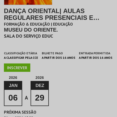
DANÇA ORIENTAL| AULAS
REGULARES PRESENCIAIS E
ONLINE
FORMAÇÃO & EDUCAÇÃO | EDUCAÇÃO
MUSEU DO ORIENTE.
SALA DO SERVIÇO EDUC
CLASSIFICAÇÃO ETÁRIA
BILHETE PAGO
ENTRADA PERMITIDA
A CLASSIFICAR PELA CCE
A PARTIR DOS 16 ANOS
A PARTIR DOS 16 ANOS
INSCREVER
2026
2026
JAN
DEZ
06
29
A
PRÓXIMA SESSÃO