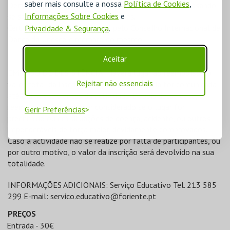
saber mais consulte a nossa
Política de Cookies
,
Dedicou-se também ao teatro enquanto actriz, expressando-
Informações Sobre Cookies
e
se sempre através destas duas artes.
Certificada em Dança Oriental pelo Conselho Internacional de
Privacidade & Segurança
.
Dança da Unesco e membro do mesmo.
Aceitar
EM CASO DE DESISTÊNCIA: Haverá lugar ao reembolso do
Rejeitar não essenciais
valor total da inscrição quando a desistência for comunicada
até 8 dias úteis antes da actividade. Depois dessa data, o
reembolso só poderá ser considerado se o lugar for
Gerir Preferências
preenchido ou em situações de doença, acidente, ou outros
imponderáveis de força maior, devidamente comprovados.
Caso a actividade não se realize por falta de participantes, ou
por outro motivo, o valor da inscrição será devolvido na sua
totalidade.
INFORMAÇÕES ADICIONAIS: Serviço Educativo Tel. 213 585
299 E-mail:
servico.educativo@foriente.pt
PREÇOS
Entrada - 30€