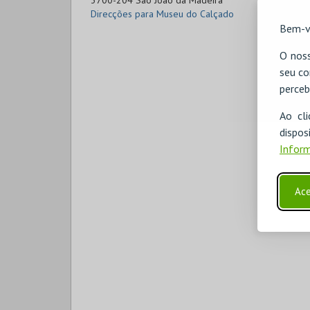
3700-204 São João da Madeira
Direcções para Museu do Calçado
Bem-v
O noss
seu co
perceb
Ao cl
disp
Inform
Ace