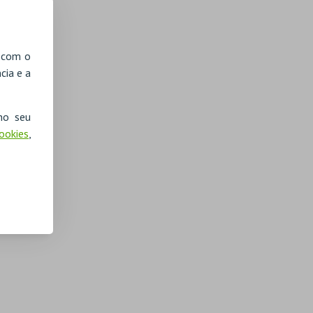
, com o
cia e a
no seu
Cookies
,