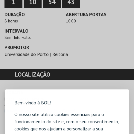
1
10
54
43
DURAÇÃO
ABERTURA PORTAS
8 horas
10:00
INTERVALO
Sem Intervalo.
PROMOTOR
Universidade do Porto | Reitoria
LOCALIZAÇÃO
MORADA
Praça Gomes Teixeira

Bem-vindo à BOL!
4099-002 Porto
Direcções para MHNC-UP - Polo Central
O nosso site utiliza cookies essenciais para o
funcionamento do site e, com o seu consentimento,
cookies que nos ajudam a personalizar a sua