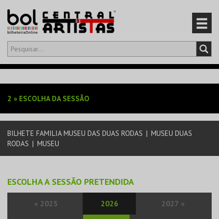
Olá,
iniciar sessão
PT
0
CARRINHO
2
»
ESCOLHA DA SESSÃO
EVENTOS
BILHETE FAMILIA MUSEU DAS DUAS RODAS
|
MUSEU DUAS
CARTÕES
RODAS
|
MUSEU
PRODUTOS
ESCOLHA A SESSÃO PRETENDIDA
«
2025
2026
2027
»