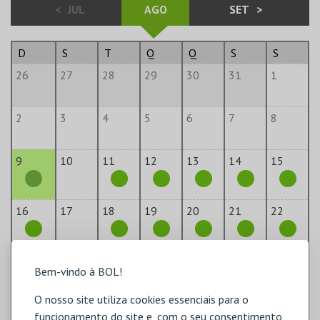
<
JUL
AGO
SET
>
D
S
T
Q
Q
S
S
26
27
28
29
30
31
1
2
3
4
5
6
7
8
9
10
11
12
13
14
15
16
17
18
19
20
21
22
23
24
25
26
27
28
29
Bem-vindo à BOL!
30
31
1
2
3
4
5
O nosso site utiliza cookies essenciais para o
funcionamento do site e, com o seu consentimento,