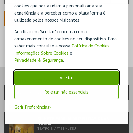
cookies que nos ajudam a personalizar a sua
experiência e a perceber como a plataforma é
ANTERIOR
utilizada pelos nossos visitantes.
Ao clicar em "Aceitar" concorda com o
DISPONÍVEL
armazenamento de cookies no seu dispositivo. Para
POUCO DISPONÍVEL
ESGOTADO
saber mais consulte a nossa
Política de Cookies
,
Informações Sobre Cookies
e
Privacidade & Segurança
.
Aceitar
PASSO
- SESSÃO
Rejeitar não essenciais
Escolha a sessão pretendida
PASSO
- EVENTO
Gerir Preferências
BILHETE FAMILIA MUSEU DAS DUAS
RODAS
TEATRO & ARTE | MUSEU