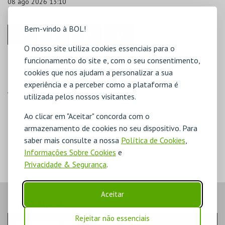
08 ago 2026 13:10
Dias
Hrs
Min
Seg
Bem-vindo à BOL!
0
0
0
0
O nosso site utiliza cookies essenciais para o
DURAÇÃO
funcionamento do site e, com o seu consentimento,
100 minutos
cookies que nos ajudam a personalizar a sua
PROMOTOR
experiência e a perceber como a plataforma é
Veltagus - Companhia de Navios Charter Lda
utilizada pelos nossos visitantes.
PREÇOS
Ao clicar em "Aceitar" concorda com o
19€ - Adulto
armazenamento de cookies no seu dispositivo. Para
12€ - Jovem (13 aos 17 anos)
saber mais consulte a nossa
Política de Cookies
,
7€ - Criança (5 aos 12 anos)
Informações Sobre Cookies
e
48€ - Pack Família (2 adultos + 2 menores)
Privacidade & Segurança
.
Inclui – Moscatel de Setúbal (5cl) ou sumo de laranja
Aceitar
VEJA AINDA:
Rejeitar não essenciais
NOITE LISBOETA A BORDO