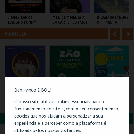
i
n
o
t
JIMMY CARR |
MEO COMMEDIA A
DIOGO BATÁGUAS |
LAUGHS FUNNY
LA CARTE FEST"26 |
OPTIMISTA
r
e
HERMAN & OCTETO
CÉPTICO
FAMÍLIA
A
S
COLISEU DE LISBOA
COLISEU DE LISBOA
TAGV
n
e
t
g
MAIS INFO
MAIS INFO
MAIS INFO
e
u
COMPRAR
COMPRAR
COMPRAR
r
i
i
n
Bem-vindo à BOL!
o
t
O nosso site utiliza cookies essenciais para o
24-AGOSTO |
VISITA O ZOO DE
BICHOLÉ
FATACIL"26
LAGOS | 2026
funcionamento do site e, com o seu consentimento,
r
e
cookies que nos ajudam a personalizar a sua
FORMAÇÃO & EDUCAÇÃO
A
S
PARQ. FEIRAS E
ZOO DE LAGOS
BOUTIQUE DA
experiência e a perceber como a plataforma é
EXPOSIÇÕES
CULTURA
n
e
utilizada pelos nossos visitantes.