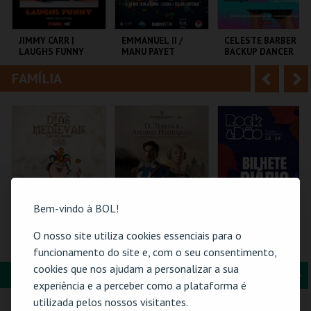
i
n
o
t
JIMMY CARR |
EMMANUEL II /
CELESTE BARBER –
LAUGHS FUNNY
MANU PAYET
BACKUP DANCER
r
e
FAMÍLIA
A
S
COLISEU DE LISBOA
CAPITÓLIO.
AULA MAGNA
n
e
t
g
MAIS INFO
MAIS INFO
MAIS INFO
e
u
COMPRAR
COMPRAR
COMPRAR
r
i
i
n
Bem-vindo à BOL!
o
t
O nosso site utiliza cookies essenciais para o
PASSE 5 DIAS
BILHETE DIÁRIO |
ROCK & DÃO | 18
(MERCADO +
VIAGEM MEDIEVAL
SETEMBRO
funcionamento do site e, com o seu consentimento,
r
e
CASTELO) | DIAS
EM TERRA DE
cookies que nos ajudam a personalizar a sua
MEDIEVAIS EM
SANTA MARIA 2026
FORMAÇÃO & EDUCAÇÃO
A
S
CASTRO MARIM
VILA DE CASTRO
SANTA MARIA DA
VISEU
experiência e a perceber como a plataforma é
2026
MARIM
FEIRA
n
e
utilizada pelos nossos visitantes.