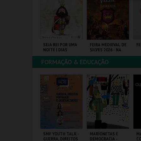
COMPRAR
COMPRAR
COMPRAR
EIRA MEDIEVAL DE
SEJA REI POR UMA
FEIRA MEDIEVAL DE
FE
ALMELA 2026
NOITE | DIAS
SILVES 2026 - NA
MEDIEVAIS EM
MESA DO VIZIR
CASTRO MARIM
FORMAÇÃO & EDUCAÇÃO
2026
ASTELO E CENTRO
VILA DE CASTRO
CENTRO HISTÓRICO
EU
IST.
MARIM
SILVES
MAIS INFO
MAIS INFO
MAIS INFO
COMPRAR
COMPRAR
COMPRAR
RESENÇA
SMF YOUTH TALK -
MARIONETAS E
M
ORTUGUESA NA
GUERRA, DIREITOS
DEMOCRACIA -
C