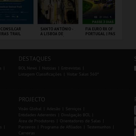
r
i
i
n
o
t
 CONSILCAR
SANTO ANTÓNIO -
FIA EURO RX OF
DIA
IRAS TRAIL
A LISBOA DE
PORTUGAL | PASSE
IN
r
e
SANTO ANTÓNIO -
3 DIAS
MA
PERCURSO
20
VS
BRICA DA
ML - SANTO
CIRCUITO DE
PO
LVORA
ANTÓNIO
LOUSADA
DESTAQUES
MAIS INFO
MAIS INFO
MAIS INFO
s
BOL News
Noticias
Entrevistas
Listagem Classificações
Visitar Salas 360º
INSCREVER
COMPRAR
COMPRAR
PROJECTO
Visão Global
Adesão
Serviços
Entidades Aderentes
Divulgação BOL
Área de Produtores
Orientadores de Salas
s
Parceiros
Programa de Afiliados
Testemunhos
Carreiras