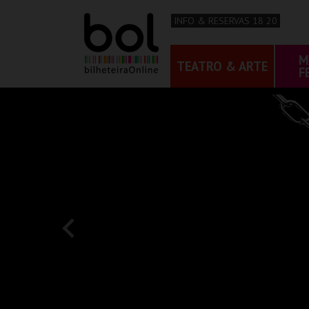
INFO & RESERVAS 18 20
M
TEATRO & ARTE
F