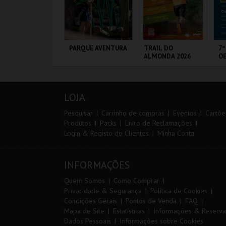
0º TRAIL COSTA
PARQUE AVENTURA
TRAIL DO
7º
ICENTINA
ALMONDA 2026
OE
ANTIAGO DO
PARQUE
SERRA DE AIRE
FÁ
ACÉM E SINES
ORNITOLÓGICO
PÓ
LOJA
MAIS INFO
MAIS INFO
MAIS INFO
Pesquisar
Carrinho de compras
Eventos
Cartõe
Produtos
Packs
Livro de Reclamações
Login & Registo de Clientes
Minha Conta
INSCREVER
COMPRAR
INSCREVER
INFORMAÇÕES
Quem Somos
Como Comprar
Privacidade & Segurança
Política de Cookies
Condições Gerais
Pontos de Venda
FAQ
Mapa de Site
Estatísticas
Informações & Reserva
Dados Pessoais
Informações sobre Cookies