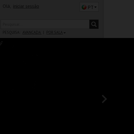
Olá,
iniciar sessão
PT
PESQUISA:
AVANÇADA
POR SALA
DISTRITO
SALA