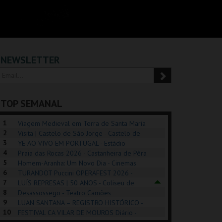
NEWSLETTER
TOP SEMANAL
1
Viagem Medieval em Terra de Santa Maria
2
2026 - Santa Maria da Feira
Visita | Castelo de São Jorge - Castelo de
3
São Jorge
YE AO VIVO EM PORTUGAL - Estádio
4
Algarve
Praia das Rocas 2026 - Castanheira de Pêra
5
Homem-Aranha: Um Novo Dia - Cinemas
6
Cinemax Penafiel
TURANDOT Puccini OPERAFEST 2026 -
REK, O MUSICAL
EXPOSIÇÕES |
PÉROLA – MELHOR
7
Convento da Cartuxa
LUÍS REPRESAS | 50 ANOS - Coliseu de
EXHIBITIONS 2026
DE MIM
8
Lisboa
Desassossego - Teatro Camões
9
LUAN SANTANA – REGISTRO HISTÓRICO -
GUSPARK
MUSEU DO ORIENTE.
CASINO ESTORIL
TAG
10
Estádio da Luz
FESTIVAL CA VILAR DE MOUROS Diário -