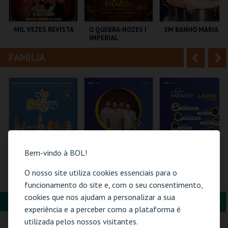
i
n
o
t
MIL VEZES REVISTA
O QUEBRA-NOZES |
EM BANHO MARIA
IMPERIAL
r
e
HERITAGE BALLET |
CLASSIC STAGE
FAMÍLIA
A
S
TEATRO POLITEAMA
COLISEU DE LISBOA
C CULTURAL
ANTÓNIO ALEIXO
n
e
t
g
MAIS INFO
MAIS INFO
MAIS INFO
e
u
COMPRAR
COMPRAR
COMPRAR
r
i
i
n
Bem-vindo à BOL!
o
t
O nosso site utiliza cookies essenciais para o
SAND CITY – O
24-AGOSTO |
PASSE GERAL |
MAIOR PARQUE DE
FATACIL"26
FATACIL"26
funcionamento do site e, com o seu consentimento,
r
e
ESCULTURAS EM
cookies que nos ajudam a personalizar a sua
AREIA DO MUNDO
FORMAÇÃO & EDUCAÇÃO
A
S
SAND CITY
PARQ. FEIRAS E
PARQ. FEIRAS E
experiência e a perceber como a plataforma é
EXPOSIÇÕES
EXPOSIÇÕES
n
e
utilizada pelos nossos visitantes.