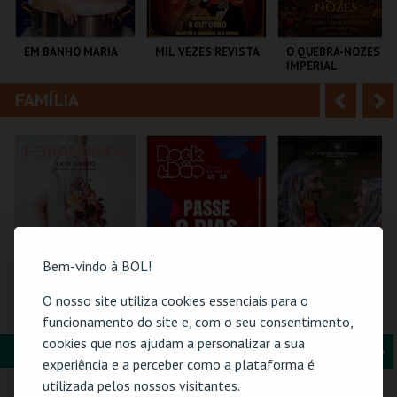
i
n
o
t
EM BANHO MARIA
MIL VEZES REVISTA
O QUEBRA-NOZES |
IMPERIAL
r
e
HERITAGE BALLET |
CLASSIC STAGE
FAMÍLIA
A
S
C CULTURAL
TEATRO POLITEAMA
COLISEU DE LISBOA
ANTÓNIO ALEIXO
n
e
t
g
MAIS INFO
MAIS INFO
MAIS INFO
e
u
COMPRAR
COMPRAR
COMPRAR
r
i
i
n
Bem-vindo à BOL!
o
t
O nosso site utiliza cookies essenciais para o
FEIRANOIVOS
ROCK & DÃO |
FLORESTA MÁGICA
PASSE 2 DIAS
funcionamento do site e, com o seu consentimento,
r
e
cookies que nos ajudam a personalizar a sua
FORMAÇÃO & EDUCAÇÃO
A
S
EUROPARQUE
VISEU
SANTA MARIA DA
experiência e a perceber como a plataforma é
FEIRA
n
e
utilizada pelos nossos visitantes.