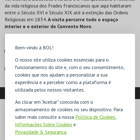
da vida religiosa dos Frades Franciscanos que aqui habitaram
entre o Século XVI e Século XIX até à extinção das Ordens
Religiosas em 1834.
A visita percorre todo o espaço
interior e o exterior do Convento Novo
.
PREÇOS
Bem-vindo à BOL!
Geral - 8€
O nosso site utiliza cookies essenciais para o
DESCONTOS
funcionamento do site e, com o seu consentimento,
Estudante
Maiores de 65
cookies que nos ajudam a personalizar a sua
experiência e a perceber como a plataforma é
utilizada pelos nossos visitantes.
LOCALIZAÇÃO
Ao clicar em "Aceitar" concorda com o
armazenamento de cookies no seu dispositivo. Para
MORADA
saber mais consulte a nossa
Política de Cookies
,
Convento da Arrábida

Informações Sobre Cookies
e
2925-519 Azeitão
Direcções para Convento da Arrábida
Privacidade & Segurança
.