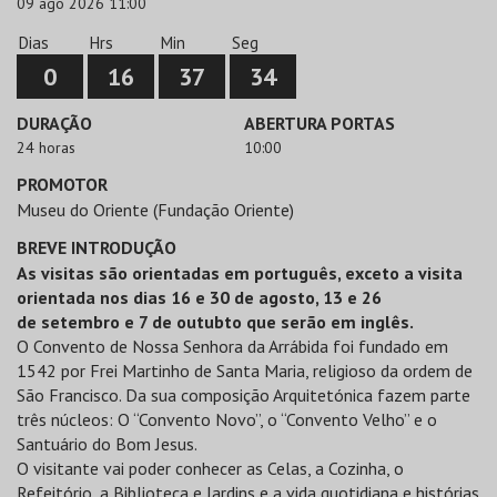
09 ago 2026 11:00
Dias
Hrs
Min
Seg
0
16
37
34
DURAÇÃO
ABERTURA PORTAS
24 horas
10:00
PROMOTOR
Museu do Oriente (Fundação Oriente)
BREVE INTRODUÇÃO
As visitas são orientadas em português, exceto a visita
orientada nos dias 16 e 30 de agosto, 13 e 26
de setembro e 7 de outubto que serão em inglês.
O Convento de Nossa Senhora da Arrábida foi fundado em
1542 por Frei Martinho de Santa Maria, religioso da ordem de
São Francisco. Da sua composição Arquitetónica fazem parte
três núcleos: O “Convento Novo”, o “Convento Velho” e o
Santuário do Bom Jesus.
O visitante vai poder conhecer as Celas, a Cozinha, o
Refeitório, a Biblioteca e Jardins e a vida quotidiana e histórias