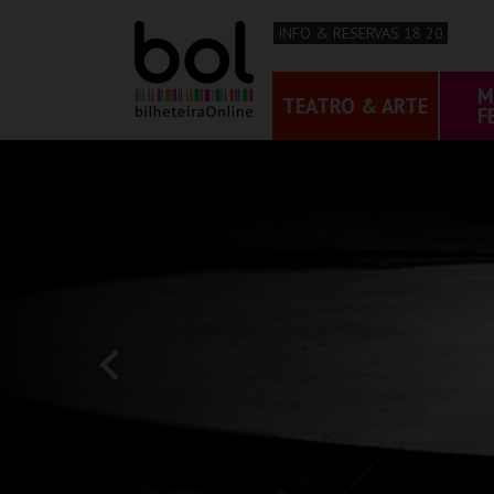
INFO & RESERVAS 18 20
M
TEATRO & ARTE
F