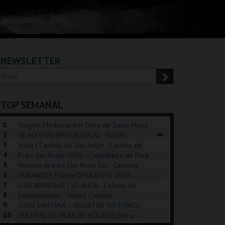
NEWSLETTER
TOP SEMANAL
1
Viagem Medieval em Terra de Santa Maria
2
2026 - Santa Maria da Feira
YE AO VIVO EM PORTUGAL - Estádio
3
Algarve
Visita | Castelo de São Jorge - Castelo de
4
São Jorge
Praia das Rocas 2026 - Castanheira de Pêra
5
Homem-Aranha: Um Novo Dia - Cinemas
6
Cinemax Penafiel
TURANDOT Puccini OPERAFEST 2026 -
REK, O MUSICAL
EXPOSIÇÕES |
PIZZA MAN OEIRAS
PÉR
7
Convento da Cartuxa
LUÍS REPRESAS | 50 ANOS - Coliseu de
EXHIBITIONS 2026
DE 
8
Lisboa
Desassossego - Teatro Camões
9
LUAN SANTANA – REGISTRO HISTÓRICO -
GUSPARK
MUSEU DO ORIENTE.
TAGUSPARK
CAS
10
Estádio da Luz
FESTIVAL CA VILAR DE MOUROS Diário -