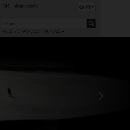
Olá,
iniciar sessão
PT
PESQUISA:
AVANÇADA
POR SALA
DISTRITO
SALA