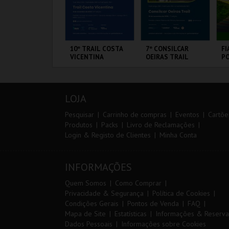
ARQUE AVENTURA
10º TRAIL COSTA
7º CONSILCAR
FI
VICENTINA
OEIRAS TRAIL
PO
3 
ARQUE
SANTIAGO DO
FÁBRICA DA
CI
RNITOLÓGICO
CACÉM E SINES
PÓLVORA
L
LOJA
MAIS INFO
MAIS INFO
MAIS INFO
Pesquisar
Carrinho de compras
Eventos
Cartõe
Produtos
Packs
Livro de Reclamações
Login & Registo de Clientes
Minha Conta
COMPRAR
INSCREVER
INSCREVER
INFORMAÇÕES
Quem Somos
Como Comprar
Privacidade & Segurança
Política de Cookies
Condições Gerais
Pontos de Venda
FAQ
Mapa de Site
Estatísticas
Informações & Reserva
Dados Pessoais
Informações sobre Cookies