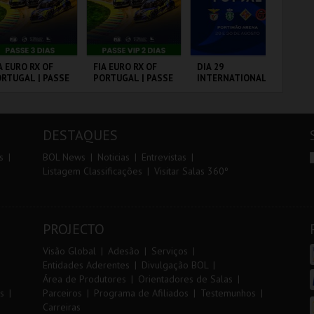
r
i
i
n
o
t
A EURO RX OF
FIA EURO RX OF
DIA 29
TR
RTUGAL | PASSE
PORTUGAL | PASSE
INTERNATIONAL
AL
r
e
DIAS
VIP 2 DIAS
MASTERS FUTSAL
2026 - SPORTING
CP VS PALMA
RCUITO DE
CIRCUITO DE
PORTIMÃO ARENA
SE
FUTSAL
OUSADA
LOUSADA
DESTAQUES
MAIS INFO
MAIS INFO
MAIS INFO
s
BOL News
Noticias
Entrevistas
Listagem Classificações
Visitar Salas 360º
COMPRAR
COMPRAR
COMPRAR
PROJECTO
Visão Global
Adesão
Serviços
Entidades Aderentes
Divulgação BOL
Área de Produtores
Orientadores de Salas
s
Parceiros
Programa de Afiliados
Testemunhos
Carreiras