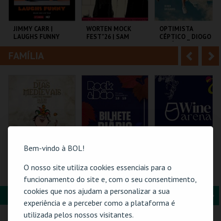
i
n
o
t
JIMMY CARR |
WORTEN MOCK
OPTIMISTA
LAUGHS FUNNY
FEST"26 | SAM
CÉPTICO _ DIOGO
r
e
MORRIL
BATÁGUAS | STAND
UP
FAMÍLIA
A
S
COLISEU DE LISBOA
CINEMA SÃO JORGE .
C.CULTURAL CALDAS
RAINHA
n
e
t
g
MAIS INFO
MAIS INFO
MAIS INFO
e
u
COMPRAR
COMPRAR
COMPRAR
r
i
i
n
Bem-vindo à BOL!
o
t
O nosso site utiliza cookies essenciais para o
PASSE 5 DIAS
ROCK & DÃO | 18
WINE ARENA 2026 |
(MERCADO +
SETEMBRO
DIÁRIO
funcionamento do site e, com o seu consentimento,
r
e
CASTELO) | DIAS
cookies que nos ajudam a personalizar a sua
MEDIEVAIS EM
FORMAÇÃO & EDUCAÇÃO
A
S
CASTRO MARIM
VILA DE CASTRO
VISEU
PÓVOA ARENA.
experiência e a perceber como a plataforma é
2026
MARIM
n
e
utilizada pelos nossos visitantes.