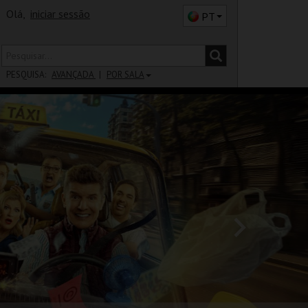
Olá,
iniciar sessão
PT
PESQUISA:
AVANÇADA
POR SALA
DISTRITO
SALA