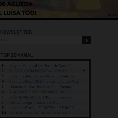
NEWSLETTER
TOP SEMANAL
1
Viagem Medieval em Terra de Santa Maria
2
2026 - Santa Maria da Feira
YE AO VIVO EM PORTUGAL - Estádio
3
Algarve
Visita | Castelo de São Jorge - Castelo de
4
São Jorge
Praia das Rocas 2026 - Castanheira de Pêra
5
Homem-Aranha: Um Novo Dia - Cinemas
6
Cinemax Penafiel
TURANDOT Puccini OPERAFEST 2026 -
REK, O MUSICAL
EXPOSIÇÕES |
PÉROLA – MELHOR
7
Convento da Cartuxa
LUÍS REPRESAS | 50 ANOS - Coliseu de
EXHIBITIONS 2026
DE MIM
8
Lisboa
Desassossego - Teatro Camões
9
LUAN SANTANA – REGISTRO HISTÓRICO -
GUSPARK
MUSEU DO ORIENTE.
CASINO ESTORIL
TAG
10
Estádio da Luz
FESTIVAL CA VILAR DE MOUROS Diário -