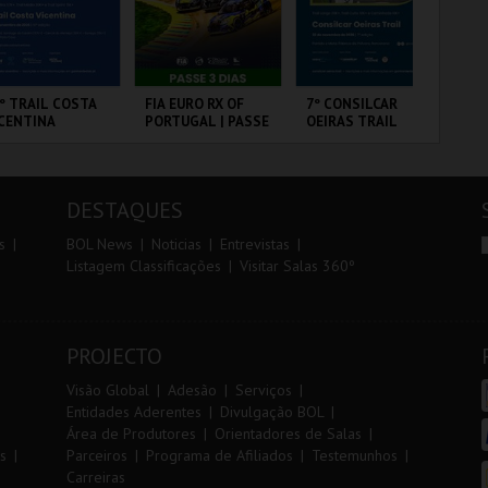
r
i
i
n
o
t
º TRAIL COSTA
FIA EURO RX OF
7º CONSILCAR
TR
CENTINA
PORTUGAL | PASSE
OEIRAS TRAIL
AL
r
e
3 DIAS
ANTIAGO DO
CIRCUITO DE
FÁBRICA DA
SE
CÉM E SINES
LOUSADA
PÓLVORA
DESTAQUES
MAIS INFO
MAIS INFO
MAIS INFO
s
BOL News
Noticias
Entrevistas
Listagem Classificações
Visitar Salas 360º
INSCREVER
COMPRAR
INSCREVER
PROJECTO
Visão Global
Adesão
Serviços
Entidades Aderentes
Divulgação BOL
Área de Produtores
Orientadores de Salas
s
Parceiros
Programa de Afiliados
Testemunhos
Carreiras