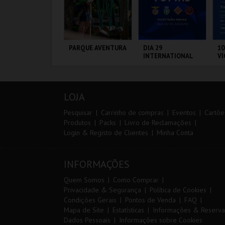
IA EURO RX OF
PARQUE AVENTURA
DIA 29
10
ORTUGAL | PASSE
INTERNATIONAL
VI
IP 2 DIAS
MASTERS FUTSAL
2026 - SPORTING
CP VS PALMA
IRCUITO DE
PARQUE
PORTIMÃO ARENA
S
FUTSAL
OUSADA
ORNITOLÓGICO
CA
LOJA
MAIS INFO
MAIS INFO
MAIS INFO
Pesquisar
Carrinho de compras
Eventos
Cartõe
Produtos
Packs
Livro de Reclamações
Login & Registo de Clientes
Minha Conta
COMPRAR
COMPRAR
COMPRAR
INFORMAÇÕES
Quem Somos
Como Comprar
Privacidade & Segurança
Política de Cookies
Condições Gerais
Pontos de Venda
FAQ
Mapa de Site
Estatísticas
Informações & Reserva
Dados Pessoais
Informações sobre Cookies