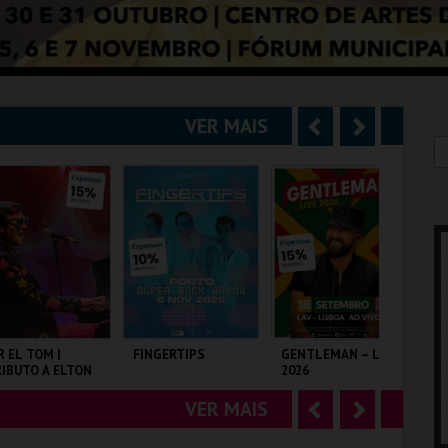
VER MAIS
A
S
n
e
t
g
e
u
r
i
i
n
o
t
R EL TOM |
FINGERTIPS
GENTLEMAN – LIVE
SH
IBUTO A ELTON
2026
r
e
OHN
VER MAIS
A
S
LISEU DE LISBOA
SUPER BOCK ARENA
LAV
TA
n
e