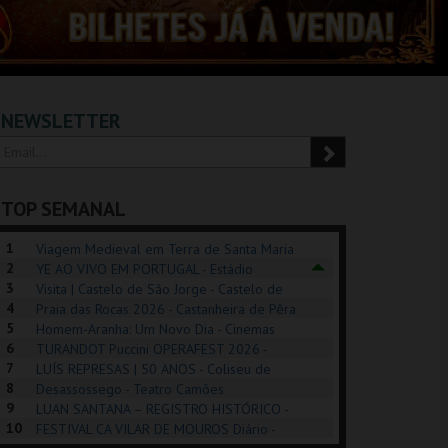
NEWSLETTER
TOP SEMANAL
1
Viagem Medieval em Terra de Santa Maria
2
2026 - Santa Maria da Feira
YE AO VIVO EM PORTUGAL - Estádio
3
Algarve
Visita | Castelo de São Jorge - Castelo de
4
São Jorge
Praia das Rocas 2026 - Castanheira de Pêra
5
Homem-Aranha: Um Novo Dia - Cinemas
6
Cinemax Penafiel
TURANDOT Puccini OPERAFEST 2026 -
REK, O MUSICAL
EXPOSIÇÕES |
PÉROLA – MELHOR
7
Convento da Cartuxa
LUÍS REPRESAS | 50 ANOS - Coliseu de
EXHIBITIONS 2026
DE MIM
8
Lisboa
Desassossego - Teatro Camões
9
LUAN SANTANA – REGISTRO HISTÓRICO -
GUSPARK
MUSEU DO ORIENTE.
CASINO ESTORIL
TAG
10
Estádio da Luz
FESTIVAL CA VILAR DE MOUROS Diário -