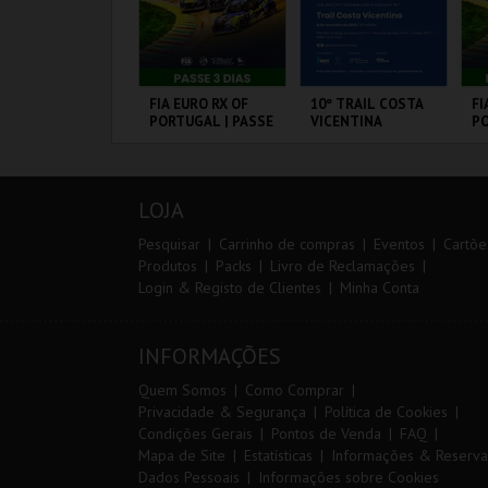
ARQUE AVENTURA
FIA EURO RX OF
10º TRAIL COSTA
FI
PORTUGAL | PASSE
VICENTINA
PO
3 DIAS
VI
ARQUE
CIRCUITO DE
SANTIAGO DO
CI
RNITOLÓGICO
LOUSADA
CACÉM E SINES
L
LOJA
MAIS INFO
MAIS INFO
MAIS INFO
Pesquisar
Carrinho de compras
Eventos
Cartõe
Produtos
Packs
Livro de Reclamações
Login & Registo de Clientes
Minha Conta
COMPRAR
COMPRAR
INSCREVER
INFORMAÇÕES
Quem Somos
Como Comprar
Privacidade & Segurança
Política de Cookies
Condições Gerais
Pontos de Venda
FAQ
Mapa de Site
Estatísticas
Informações & Reserva
Dados Pessoais
Informações sobre Cookies