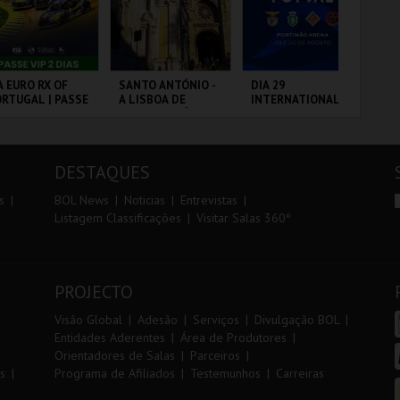
r
i
i
n
o
t
A EURO RX OF
SANTO ANTÓNIO -
DIA 29
TR
RTUGAL | PASSE
A LISBOA DE
INTERNATIONAL
AL
r
e
P 2 DIAS
SANTO ANTÓNIO -
MASTERS FUTSAL
PERCURSO
2026 - SPORTING
CP VS PALMA
RCUITO DE
ML - SANTO
PORTIMÃO ARENA
SE
FUTSAL
OUSADA
ANTÓNIO
DESTAQUES
MAIS INFO
MAIS INFO
MAIS INFO
s
BOL News
Noticias
Entrevistas
Listagem Classificações
Visitar Salas 360º
COMPRAR
COMPRAR
COMPRAR
PROJECTO
Visão Global
Adesão
Serviços
Divulgação BOL
Entidades Aderentes
Área de Produtores
Orientadores de Salas
Parceiros
s
Programa de Afiliados
Testemunhos
Carreiras