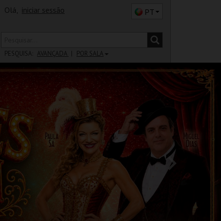
Olá,
iniciar sessão
PT
PESQUISA:
AVANÇADA
POR SALA
DISTRITO
SALA