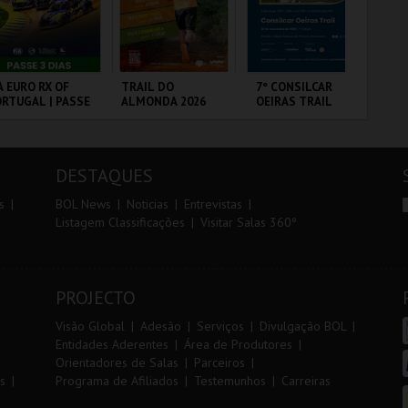
r
i
i
n
o
t
A EURO RX OF
TRAIL DO
7º CONSILCAR
FI
RTUGAL | PASSE
ALMONDA 2026
OEIRAS TRAIL
PO
r
e
DIAS
VIP
RCUITO DE
SERRA DE AIRE
FÁBRICA DA
CI
OUSADA
PÓLVORA
LO
DESTAQUES
MAIS INFO
MAIS INFO
MAIS INFO
s
BOL News
Noticias
Entrevistas
Listagem Classificações
Visitar Salas 360º
COMPRAR
INSCREVER
INSCREVER
PROJECTO
Visão Global
Adesão
Serviços
Divulgação BOL
Entidades Aderentes
Área de Produtores
Orientadores de Salas
Parceiros
s
Programa de Afiliados
Testemunhos
Carreiras