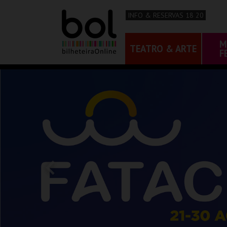
INFO & RESERVAS 18 20
M
TEATRO & ARTE
F