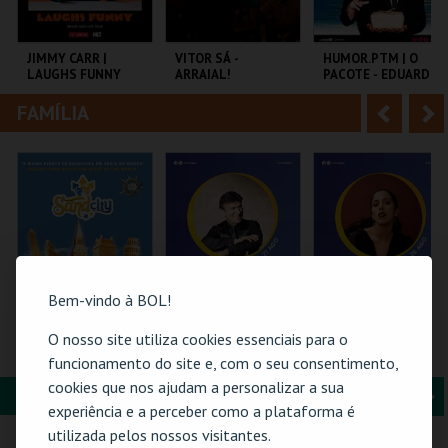
i
n
o
t
JIMMY CARR |
VITOR SÁ -
HUMOR.PTM | O
LAUGHS FUNNY
ARRAIAL!
PACOTE - EDUARDO
r
e
MADEIRA E JEL
FAMÍLIA
A
S
COLISEU DE LISBOA
CENTRO CULTURAL
TEMPO
PAREDES.
n
e
t
g
MAIS INFO
MAIS INFO
MAIS INFO
e
u
COMPRAR
COMPRAR
COMPRAR
r
i
i
n
Bem-vindo à BOL!
o
t
O nosso site utiliza cookies essenciais para o
SAND CITY – O
21-AGOSTO |
26-AGOSTO |
MAIOR PARQUE DE
FATACIL"26
FATACIL"26
funcionamento do site e, com o seu consentimento,
r
e
ESCULTURAS EM
cookies que nos ajudam a personalizar a sua
AREIA DO MUNDO
FORMAÇÃO & EDUCAÇÃO
A
S
SAND CITY
PARQ. FEIRAS E
PARQ. FEIRAS E
experiência e a perceber como a plataforma é
EXPOSIÇÕES
EXPOSIÇÕES
n
e
utilizada pelos nossos visitantes.