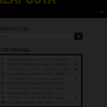
NEWSLETTER
TOP SEMANAL
1
Viagem Medieval em Terra de Santa Maria
2
2026 - Santa Maria da Feira
Visita | Castelo de São Jorge - Castelo de
3
São Jorge
Praia das Rocas 2026 - Castanheira de Pêra
4
Feira Medieval de Silves 2026 - Bilhete
5
Diário - Centro Histórico Silves
LUÍS REPRESAS | 50 ANOS - Coliseu de
6
Lisboa
TURANDOT Puccini OPERAFEST 2026 -
REK, O MUSICAL
EXPOSIÇÕES |
PÉROLA – MELHOR
7
Convento da Cartuxa
Homem-Aranha: Um Novo Dia - Cinemas
EXHIBITIONS 2026
DE MIM
8
Cinemax Penafiel
Desassossego - Teatro Camões
9
FESTIVAL CA VILAR DE MOUROS Diário -
GUSPARK
MUSEU DO ORIENTE.
CASINO ESTORIL
TAG
10
Vilar de Mouros
O Grande Torneio - Pelo Trono