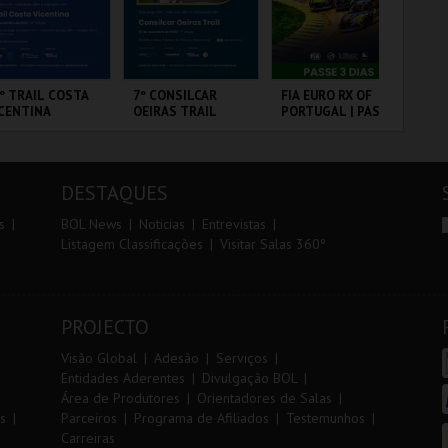
r
i
i
n
o
t
º TRAIL COSTA
7º CONSILCAR
FIA EURO RX OF
TR
CENTINA
OEIRAS TRAIL
PORTUGAL | PASSE
AL
r
e
3 DIAS
ANTIAGO DO
FÁBRICA DA
CIRCUITO DE
SE
CÉM E SINES
PÓLVORA
LOUSADA
DESTAQUES
MAIS INFO
MAIS INFO
MAIS INFO
s
BOL News
Noticias
Entrevistas
Listagem Classificações
Visitar Salas 360º
INSCREVER
INSCREVER
COMPRAR
PROJECTO
Visão Global
Adesão
Serviços
Entidades Aderentes
Divulgação BOL
Área de Produtores
Orientadores de Salas
s
Parceiros
Programa de Afiliados
Testemunhos
Carreiras