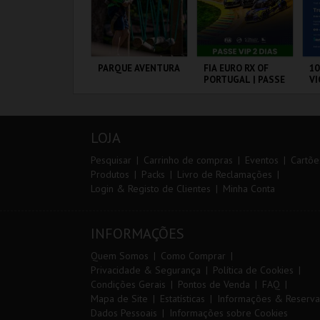
IA 29
PARQUE AVENTURA
FIA EURO RX OF
10
NTERNATIONAL
PORTUGAL | PASSE
VI
ASTERS FUTSAL
VIP 2 DIAS
026 - SL BENFICA
S FC JIMBEE CAR
ORTIMÃO ARENA
PARQUE
CIRCUITO DE
S
ORNITOLÓGICO
LOUSADA
CA
LOJA
MAIS INFO
MAIS INFO
MAIS INFO
Pesquisar
Carrinho de compras
Eventos
Cartõe
Produtos
Packs
Livro de Reclamações
Login & Registo de Clientes
Minha Conta
COMPRAR
COMPRAR
COMPRAR
INFORMAÇÕES
Quem Somos
Como Comprar
Privacidade & Segurança
Política de Cookies
Condições Gerais
Pontos de Venda
FAQ
Mapa de Site
Estatísticas
Informações & Reserva
Dados Pessoais
Informações sobre Cookies