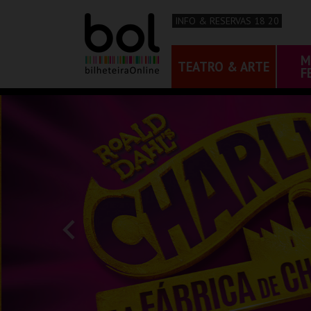
INFO & RESERVAS 18 20
M
TEATRO & ARTE
F