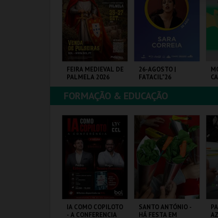
COMPRAR
COMPRAR
COMPRAR
EJA REI POR UMA
FEIRA MEDIEVAL DE
26-AGOSTO |
M
OITE | DIAS
PALMELA 2026
FATACIL"26
C
EDIEVAIS EM
ASTRO MARIM
FORMAÇÃO & EDUCAÇÃO
026
ILA DE CASTRO
CASTELO E CENTRO
PARQ. FEIRAS E
CA
ARIM
HIST.
EXPOSIÇÕES
JO
MAIS INFO
MAIS INFO
MAIS INFO
COMPRAR
COMPRAR
COMPRAR
ARIONETAS E
IA COMO COPILOTO
SANTO ANTÓNIO -
PA
EMOCRACIA -
- A CONFERENCIA
HÁ FESTA EM
AZ