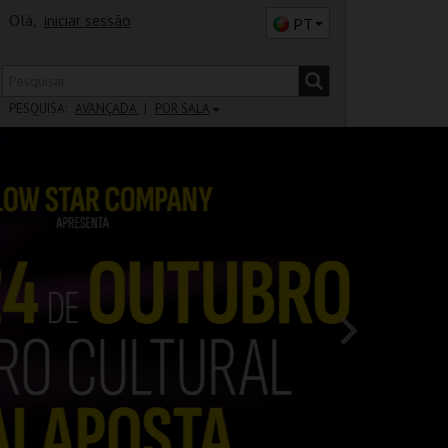
Olá,
iniciar sessão
PT
PESQUISA:
AVANÇADA
POR SALA
DISTRITO
SALA