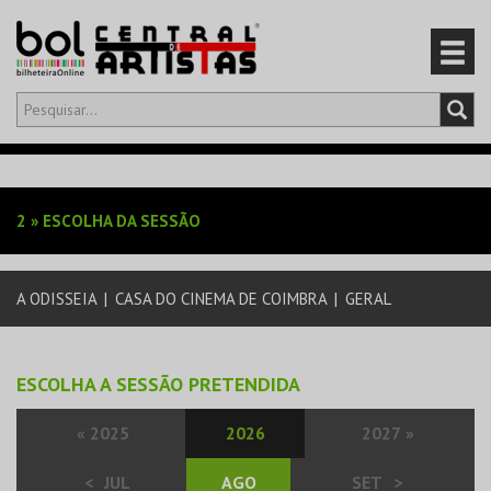
Olá,
iniciar sessão
PT
0
CARRINHO
2
»
ESCOLHA DA SESSÃO
EVENTOS
A ODISSEIA
|
CASA DO CINEMA DE COIMBRA
|
GERAL
CARTÕES
PRODUTOS
ESCOLHA A SESSÃO PRETENDIDA
«
2025
2026
2027
»
<
JUL
AGO
SET
>