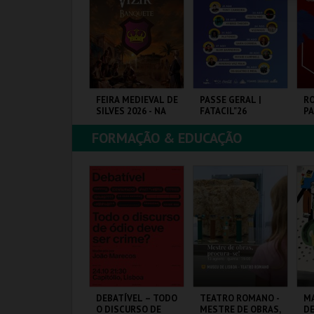
COMPRAR
COMPRAR
COMPRAR
ORCEGOS NO
FEIRA MEDIEVAL DE
PASSE GERAL |
RO
ASTELO
SILVES 2026 - NA
FATACIL"26
PA
MESA DO VIZIR
FORMAÇÃO & EDUCAÇÃO
ASTELO DE SÃO
CENTRO HISTÓRICO
PARQ. FEIRAS E
VI
ORGE
SILVES
EXPOSIÇÕES
MAIS INFO
MAIS INFO
MAIS INFO
COMPRAR
COMPRAR
COMPRAR
ANÇA EM ADULTO
DEBATÍVEL – TODO
TEATRO ROMANO -
MA
UMMER
O DISCURSO DE
MESTRE DE OBRAS,
DE