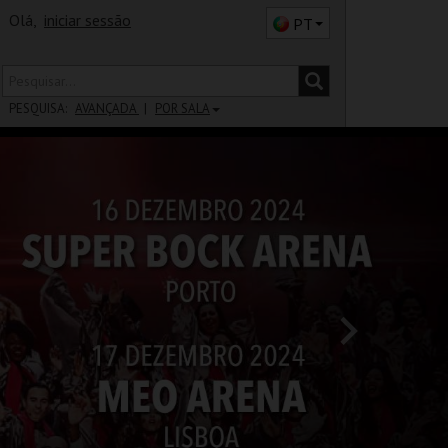
Olá,
iniciar sessão
PT
PESQUISA:
AVANÇADA
POR SALA
DISTRITO
SALA