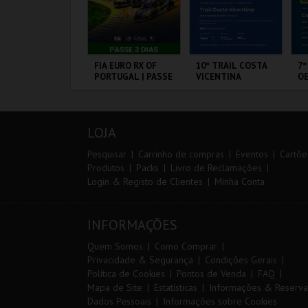
IA EURO RX OF
FIA EURO RX OF
10º TRAIL COSTA
7º
ORTUGAL | PASSE
PORTUGAL | PASSE
VICENTINA
OE
IP 2 DIAS
3 DIAS
IRCUITO DE
CIRCUITO DE
SANTIAGO DO
FÁ
OUSADA
LOUSADA
CACÉM E SINES
PÓ
LOJA
MAIS INFO
MAIS INFO
MAIS INFO
Pesquisar
Carrinho de compras
Eventos
Cartõe
Produtos
Packs
Livro de Reclamações
Login & Registo de Clientes
Minha Conta
COMPRAR
COMPRAR
INSCREVER
INFORMAÇÕES
Quem Somos
Como Comprar
Privacidade & Segurança
Condições Gerais
Política de Cookies
Pontos de Venda
FAQ
Mapa de Site
Estatísticas
Informações & Reserva
Dados Pessoais
Informações sobre Cookies