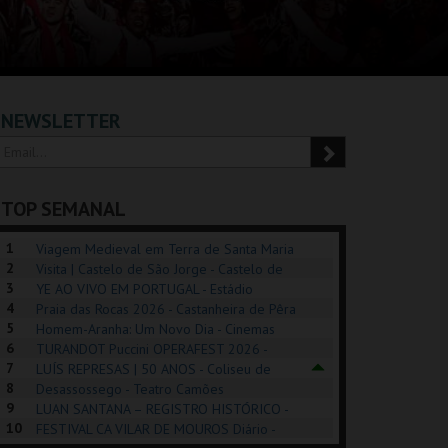
NEWSLETTER
TOP SEMANAL
1
Viagem Medieval em Terra de Santa Maria
2
2026 - Santa Maria da Feira
Visita | Castelo de São Jorge - Castelo de
3
São Jorge
YE AO VIVO EM PORTUGAL - Estádio
4
Algarve
Praia das Rocas 2026 - Castanheira de Pêra
5
Homem-Aranha: Um Novo Dia - Cinemas
6
Cinemax Penafiel
TURANDOT Puccini OPERAFEST 2026 -
POSIÇÕES |
SHREK, O MUSICAL
PÉROLA – MELHOR
7
Convento da Cartuxa
LUÍS REPRESAS | 50 ANOS - Coliseu de
HIBITIONS 2026
DE MIM
8
Lisboa
Desassossego - Teatro Camões
9
LUAN SANTANA – REGISTRO HISTÓRICO -
SEU DO ORIENTE.
TAGUSPARK
CASINO ESTORIL
TAG
10
Estádio da Luz
FESTIVAL CA VILAR DE MOUROS Diário -