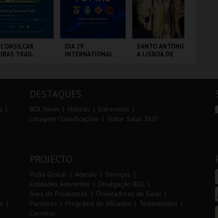
r
i
i
n
o
t
 CONSILCAR
DIA 29
SANTO ANTÓNIO -
DIA
IRAS TRAIL
INTERNATIONAL
A LISBOA DE
IN
r
e
MASTERS FUTSAL
SANTO ANTÓNIO -
MA
2026 - SPORTING
PERCURSO
20
CP VS PALMA
VS
BRICA DA
PORTIMÃO ARENA
ML - SANTO
PO
FUTSAL
LVORA
ANTÓNIO
DESTAQUES
MAIS INFO
MAIS INFO
MAIS INFO
s
BOL News
Noticias
Entrevistas
Listagem Classificações
Visitar Salas 360º
INSCREVER
COMPRAR
COMPRAR
PROJECTO
Visão Global
Adesão
Serviços
Entidades Aderentes
Divulgação BOL
Área de Produtores
Orientadores de Salas
s
Parceiros
Programa de Afiliados
Testemunhos
Carreiras