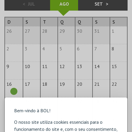
<
JUL
AGO
SET
>
D
S
T
Q
Q
S
S
26
27
28
29
30
31
1
2
3
4
5
6
7
8
9
10
11
12
13
14
15
16
17
18
19
20
21
22
23
24
25
26
27
28
29
Bem-vindo à BOL!
30
31
1
2
3
4
5
O nosso site utiliza cookies essenciais para o
funcionamento do site e, com o seu consentimento,