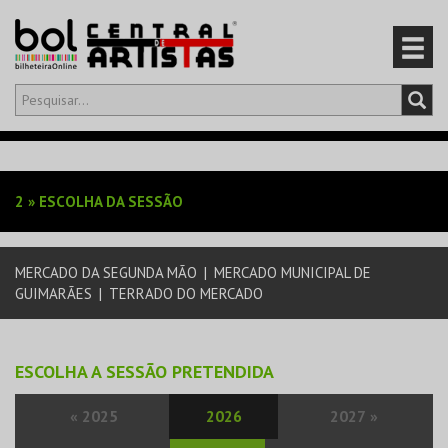
Olá,
iniciar sessão
PT
0
CARRINHO
2
»
ESCOLHA DA SESSÃO
EVENTOS
MERCADO DA SEGUNDA MÃO
|
MERCADO MUNICIPAL DE
CARTÕES
GUIMARÃES
|
TERRADO DO MERCADO
PRODUTOS
ESCOLHA A SESSÃO PRETENDIDA
«
2025
2026
2027
»