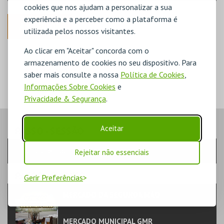
cookies que nos ajudam a personalizar a sua
experiência e a perceber como a plataforma é
ANTERIOR
utilizada pelos nossos visitantes.
Ao clicar em "Aceitar" concorda com o
DISPONÍVEL
POUCO DISPONÍVEL
armazenamento de cookies no seu dispositivo. Para
ESGOTADO
saber mais consulte a nossa
Política de Cookies
,
Informações Sobre Cookies
e
Privacidade & Segurança
.
Aceitar
PASSO
- SESSÃO
Escolha a sessão pretendida
Rejeitar não essenciais
PASSO
- EVENTO
Gerir Preferências
MERCADO DA SEGUNDA MÃO
FORMAÇÃO & EDUCAÇÃO | FEIRA
MERCADO MUNICIPAL GMR