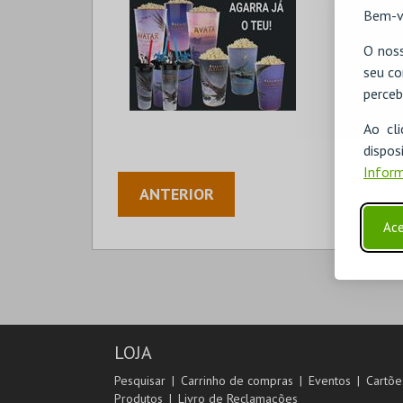
Bem-v
O noss
seu co
perceb
Ao cl
disp
Inform
ANTERIOR
Ace
LOJA
Pesquisar
Carrinho de compras
Eventos
Cartõe
Produtos
Livro de Reclamações