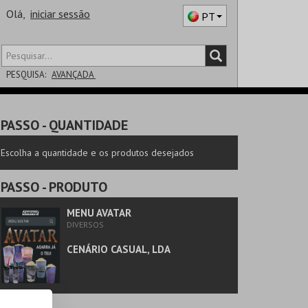
Olá,
iniciar sessão
PT
PESQUISA:
AVANÇADA
DISTRITO
PASSO
- QUANTIDADE
SALA
Escolha a quantidade e os produtos desejados
PASSO
- PRODUTO
MENU AVATAR
DIVERSOS
CENÁRIO CASUAL, LDA