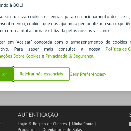
indo à BOL!
o site utiliza cookies essenciais para o funcionamento do site e
nsentimento, cookies que nos ajudam a personalizar a sua experiên
er como a plataforma é utilizada pelos nossos visitantes.
icar em "Aceitar" concorda com o armazenamento de cookies 
ADICIONAR
ositivo. Para saber mais consulte a nossa
Política de 
ações Sobre Cookies
e
Privacidade & Segurança
.
SEGUINTE
itar
Rejeitar não essenciais
Gerir Preferências
AUTENTICAÇÃO
s
Login & Registo de Clientes
Minha Conta
Produtores
Orientadores de Salas