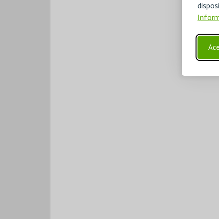
disp
Inform
Ace