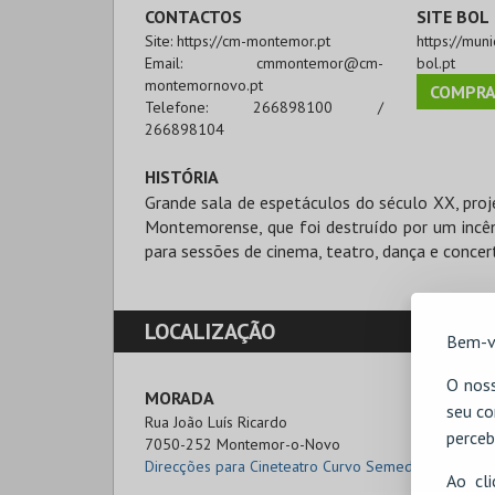
CONTACTOS
SITE BOL
Site:
https://cm-montemor.pt
https://mun
Email:
cmmontemor@cm-
bol.pt
montemornovo.pt
COMPRA
Telefone:
266898100 /
266898104
HISTÓRIA
Grande sala de espetáculos do século XX, proje
Montemorense, que foi destruído por um incên
para sessões de cinema, teatro, dança e concer
LOCALIZAÇÃO
Bem-v
O noss
MORADA
seu co
Rua João Luís Ricardo

perceb
7050-252 Montemor-o-Novo
Direcções para Cineteatro Curvo Semedo
Ao cl