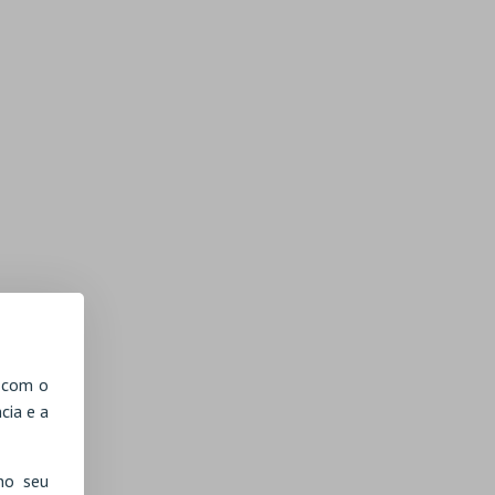
, com o
cia e a
no seu