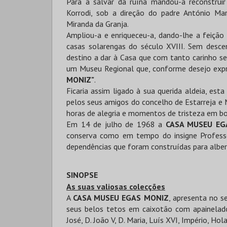
Para a salvar da ruína mandou-a reconstru
Korrodi, sob a direção do padre António Mar
Miranda da Granja.
Ampliou-a e enriqueceu-a, dando-lhe a feiçã
casas solarengas do século XVIII. Sem desc
destino a dar à Casa que com tanto carinho se 
um Museu Regional que, conforme desejo exp
MONIZ"
.
Ficaria assim ligado à sua querida aldeia, e
pelos seus amigos do concelho de Estarreja 
horas de alegria e momentos de tristeza em b
Em 14 de julho de 1968 a
CASA MUSEU EG
conserva como em tempo do insigne Professo
dependências que foram construídas para alberg
SINOPSE
As suas valiosas colecções
A
CASA MUSEU EGAS MONIZ
, apresenta no s
seus belos tetos em caixotão com apainelado
José, D. João V, D. Maria, Luís XVI, Império, Ho