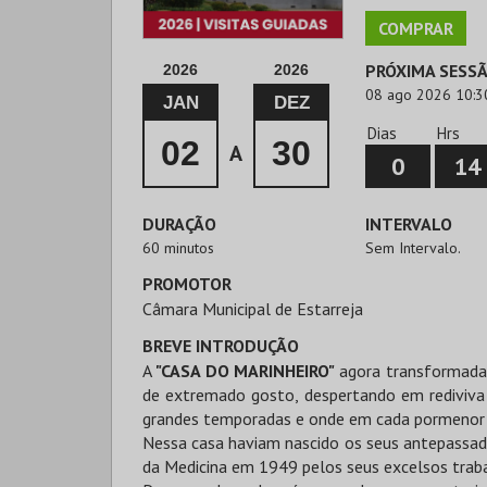
COMPRAR
PRÓXIMA SESS
2026
2026
08 ago 2026 10:3
JAN
DEZ
Dias
Hrs
02
30
A
0
14
DURAÇÃO
INTERVALO
60 minutos
Sem Intervalo.
PROMOTOR
Câmara Municipal de Estarreja
BREVE INTRODUÇÃO
A
"CASA DO MARINHEIRO"
agora transformad
de extremado gosto, despertando em rediviva 
grandes temporadas e onde em cada pormenor d
Nessa casa haviam nascido os seus antepassad
da Medicina em 1949 pelos seus excelsos traba