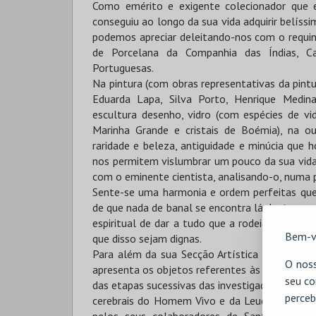
Como emérito e exigente colecionador que 
conseguiu ao longo da sua vida adquirir belís
podemos apreciar deleitando-nos com o requi
de Porcelana da Companhia das Índias, Ca
Portuguesas.
Na pintura (com obras representativas da pintu
Eduarda Lapa, Silva Porto, Henrique Medina,
escultura desenho, vidro (com espécies de vid
Marinha Grande e cristais de Boémia), na ou
raridade e beleza, antiguidade e minúcia que
nos permitem vislumbrar um pouco da sua vid
com o eminente cientista, analisando-o, numa p
Sente-se uma harmonia e ordem perfeitas que
de que nada de banal se encontra lá dentro e 
espiritual de dar a tudo que a rodeia, um po
Bem-v
que disso sejam dignas.
Para além da sua Secção Artística a Casa Mu
O noss
apresenta os objetos referentes às suas descobe
seu co
das etapas sucessivas das investigações que con
perceb
cerebrais do Homem Vivo e da Leucotomia Pré