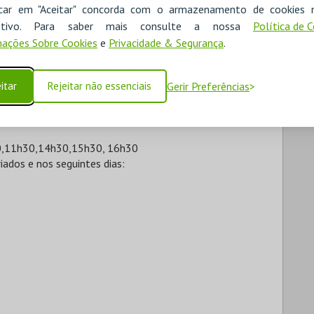
 aquando do congresso de Neurocirurgia pelos seus
icar em "Aceitar" concorda com o armazenamento de cookies 
ositivo. Para saber mais consulte a nossa
Política de 
gas Moniz numa frase do seu patrono:
Os Museus por
ações Sobre Cookies
e
Privacidade & Segurança
.
 e regalo espiritual, quisera um em cada cidade, em
 elevasse na comunhão espiritual de Belo.
itar
Rejeitar não essenciais
Gerir Preferências
: 09h30,10h30,11h30,14h30,15h30
30,11h30,14h30,15h30, 16h30
iados e nos seguintes dias: