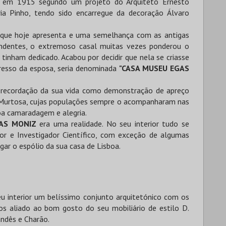
ir em 1915 segundo um projeto do Arquiteto Ernesto
ia Pinho, tendo sido encarregue da decoração Álvaro
o que hoje apresenta e uma semelhança com as antigas
endentes, o extremoso casal muitas vezes ponderou o
tinham dedicado. Acabou por decidir que nela se criasse
resso da esposa, seria denominada
"CASA MUSEU EGAS
sta recordação da sua vida como demonstração de apreço
e Murtosa, cujas populações sempre o acompanharam nas
oa camaradagem e alegria.
AS MONIZ
era uma realidade. No seu interior tudo se
r e Investigador Científico, com exceção de algumas
ar o espólio da sua casa de Lisboa.
eu interior um belíssimo conjunto arquitetónico com os
s aliado ao bom gosto do seu mobiliário de estilo D.
landês e Charão.