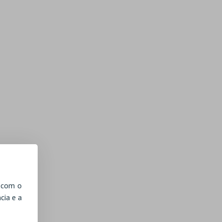
, com o
cia e a