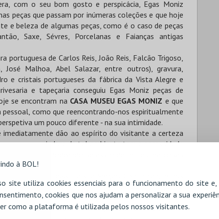
era, com o seu bom gosto e perspicácia, Egas Moniz
simas peças que passam por inúmeras coleções e que hoje
nte e beleza de algumas peças, como é o caso de peças
ntão, Saxe, Sévres, Porcelanas e Faianças antigas
ra portuguesa de Carlos Reis, João Reis, Falcão Trigoso,
 José Malhoa, Abel Salazar, entre outros), gravura,
ro e cristais portugueses da fábrica da Vista Alegre e
rivesaria e tapeçaria conseguiu Egas Moniz peças de
 hoje se encontram na
CASA MUSEU EGAS MONIZ
e que
a pessoal, como que reencontrando-nos espiritualmente
erspetiva um pouco diferente - na sua intimidade.
 imediatamente dão ao espírito do visitante a certeza
que a pessoa criadora de tal ambiente tem a necessidade
uco de si mesmo, rodeando-se assim de mil e uma coisas
indo à BOL!
seu Egas Moniz possui a sua Secção Científica que nos
o site utiliza cookies essenciais para o funcionamento do site e
rtas científicas da Angiografia, até à exposição gráfica
nsentimento, cookies que nos ajudam a personalizar a sua experiên
duziram à primeira visualização radiológica das artérias
er como a plataforma é utilizada pelos nossos visitantes.
-Frontal, no género de exposição que foi apresentada