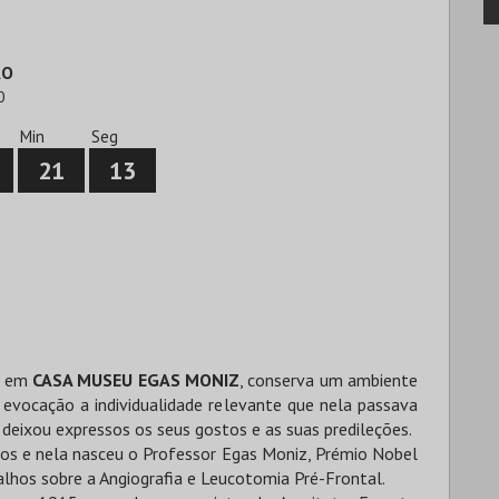
ÃO
0
Min
Seg
21
13
a em
CASA MUSEU EGAS MONIZ
, conserva um ambiente
evocação a individualidade relevante que nela passava
eixou expressos os seus gostos e as suas predileções.
os e nela nasceu o Professor Egas Moniz, Prémio Nobel
lhos sobre a Angiografia e Leucotomia Pré-Frontal.