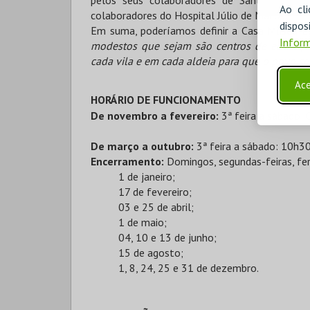
pelos seus colaboradores de Santa Maria e
Ao cl
colaboradores do Hospital Júlio de Matos.
disp
Em suma, poderíamos definir a Casa Museu E
Inform
modestos que sejam são centros de educação
cada vila e em cada aldeia para que o povo se
Ace
HORÁRIO DE FUNCIONAMENTO
De novembro a fevereiro:
3ª feira a sábado
De março a outubro:
3ª feira a sábado: 10h
Encerramento:
Domingos, segundas-feiras, fer
1 de janeiro;
17 de fevereiro;
03 e 25 de abril;
1 de maio;
04, 10 e 13 de junho;
15 de agosto;
1, 8, 24, 25 e 31 de dezembro.