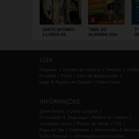
IA 29
SANTO ANTÓNIO -
TRAIL DO
7º
NTERNATIONAL
A LISBOA DE
ALMONDA 2026
OE
ASTERS FUTSAL
SANTO ANTÓNIO -
026 - SPORTING
PERCURSO
P VS PALMA
ORTIMÃO ARENA
ML - SANTO
SERRA DE AIRE
FÁ
UTSAL
ANTÓNIO
PÓ
LOJA
MAIS INFO
MAIS INFO
MAIS INFO
Pesquisar
Carrinho de compras
Eventos
Cartõe
Produtos
Packs
Livro de Reclamações
Login & Registo de Clientes
Minha Conta
COMPRAR
COMPRAR
INSCREVER
INFORMAÇÕES
Quem Somos
Como Comprar
Privacidade & Segurança
Política de Cookies
Condições Gerais
Pontos de Venda
FAQ
Mapa de Site
Estatísticas
Informações & Reserva
Dados Pessoais
Informações sobre Cookies