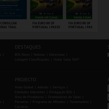
r
i
i
n
o
t
 CONSILCAR
FIA EURO RX OF
FIA EURO RX OF
DIA
IRAS TRAIL
PORTUGAL | PASSE
PORTUGAL | PASSE
IN
r
e
VIP 2 DIAS
3 DIAS
MA
20
VS
BRICA DA
CIRCUITO DE
CIRCUITO DE
PO
LVORA
LOUSADA
LOUSADA
DESTAQUES
MAIS INFO
MAIS INFO
MAIS INFO
s
BOL News
Noticias
Entrevistas
Listagem Classificações
Visitar Salas 360º
INSCREVER
COMPRAR
COMPRAR
PROJECTO
Visão Global
Adesão
Serviços
Entidades Aderentes
Divulgação BOL
Área de Produtores
Orientadores de Salas
s
Parceiros
Programa de Afiliados
Testemunhos
Carreiras