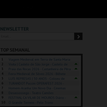
NEWSLETTER
TOP SEMANAL
1
Viagem Medieval em Terra de Santa Maria
2
2026 - Santa Maria da Feira
Visita | Castelo de São Jorge - Castelo de
3
São Jorge
Praia das Rocas 2026 - Castanheira de Pêra
4
Feira Medieval de Silves 2026 - Bilhete
5
Diário - Centro Histórico Silves
LUÍS REPRESAS | 50 ANOS - Coliseu de
6
Lisboa
TURANDOT Puccini OPERAFEST 2026 -
POSIÇÕES |
SHREK, O MUSICAL
PÉROLA – MELHOR
7
Convento da Cartuxa
Homem-Aranha: Um Novo Dia - Cinemas
HIBITIONS 2026
DE MIM
8
Cinemax Penafiel
Desassossego - Teatro Camões
9
FESTIVAL CA VILAR DE MOUROS Diário -
SEU DO ORIENTE.
TAGUSPARK
CASINO ESTORIL
TAG
10
Vilar de Mouros
O Grande Torneio - Pelo Trono