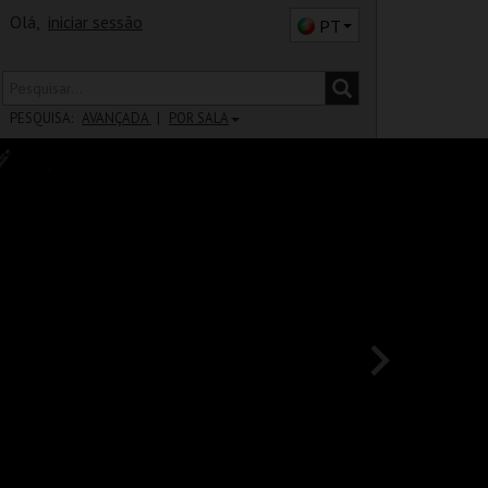
Olá,
iniciar sessão
PT
PESQUISA:
AVANÇADA
POR SALA
DISTRITO
SALA