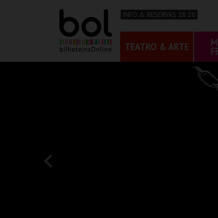
INFO & RESERVAS 18 20
M
TEATRO & ARTE
F