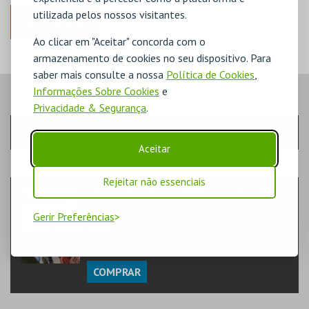
utilizada pelos nossos visitantes.
ANTERIOR
Ao clicar em "Aceitar" concorda com o
armazenamento de cookies no seu dispositivo. Para
saber mais consulte a nossa
Política de Cookies
,
Informações Sobre Cookies
e
PASSO
- SESSÃO
Privacidade & Segurança
.
Escolha a sessão pretendida
Aceitar
PASSO
- EVENTO
Rejeitar não essenciais
VISITA HISTÓRIA DA ENERGIA + PEQUENOS
TEATRO & ARTE | VISITAS GUIADAS
Gerir Preferências
MAAT
CENTRAL
COMPRAR