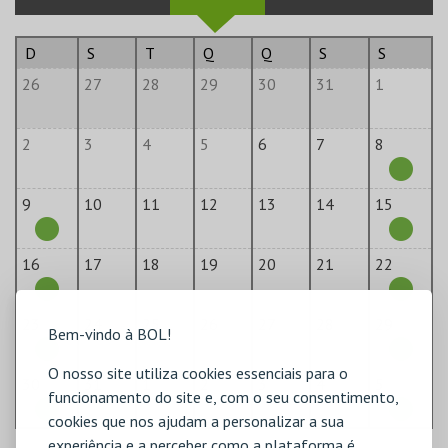
D
S
T
Q
Q
S
S
26
27
28
29
30
31
1
2
3
4
5
6
7
8
9
10
11
12
13
14
15
16
17
18
19
20
21
22
23
24
25
26
27
28
29
Bem-vindo à BOL!
O nosso site utiliza cookies essenciais para o
30
31
1
2
3
4
5
funcionamento do site e, com o seu consentimento,
cookies que nos ajudam a personalizar a sua
experiência e a perceber como a plataforma é