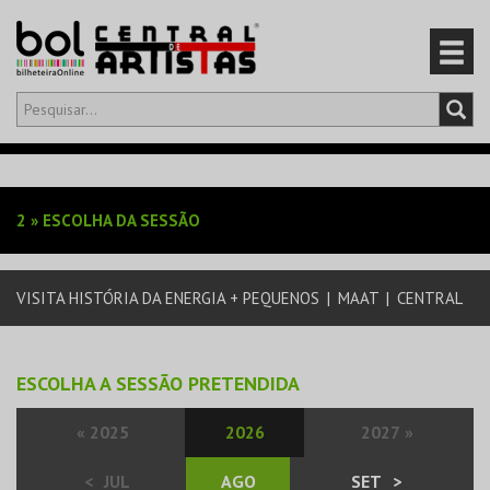
Olá,
iniciar sessão
PT
0
CARRINHO
2
»
ESCOLHA DA SESSÃO
EVENTOS
VISITA HISTÓRIA DA ENERGIA + PEQUENOS
|
MAAT
|
CENTRAL
CARTÕES
PRODUTOS
ESCOLHA A SESSÃO PRETENDIDA
«
2025
2026
2027
»
<
JUL
AGO
SET
>