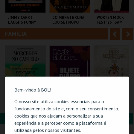
i
n
o
t
JIMMY CARR |
COIMBRA | BRUNA
WORTEN MOCK
LAUGHS FUNNY
LOUISE | NOVO
FEST"26 | SAM
r
e
SHOW
MORRIL
FAMÍLIA
A
S
COLISEU DE LISBOA
TAGV
CINEMA SÃO JORGE .
n
e
t
g
MAIS INFO
MAIS INFO
MAIS INFO
e
u
COMPRAR
COMPRAR
COMPRAR
r
i
i
n
Bem-vindo à BOL!
o
t
O nosso site utiliza cookies essenciais para o
MORCEGOS NO
ROCK & DÃO | 19
PASSE 5 DIAS
CASTELO
SETEMBRO
(MERCADO +
funcionamento do site e, com o seu consentimento,
r
e
CASTELO) | DIAS
cookies que nos ajudam a personalizar a sua
MEDIEVAIS EM
FORMAÇÃO & EDUCAÇÃO
A
S
CASTRO MARIM
CASTELO DE SÃO
VISEU
VILA DE CASTRO
experiência e a perceber como a plataforma é
2026
JORGE
MARIM
n
e
utilizada pelos nossos visitantes.