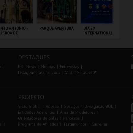
r
i
i
n
o
t
NTO ANTÓNIO -
PARQUE AVENTURA
DIA 29
FI
LISBOA DE
INTERNATIONAL
PO
r
e
NTO ANTÓNIO -
MASTERS FUTSAL
VIP
ERCURSO
2026 - SPORTING
CP VS PALMA
 - SANTO
PARQUE
PORTIMÃO ARENA
CI
FUTSAL
NTÓNIO
ORNITOLÓGICO
LO
DESTAQUES
MAIS INFO
MAIS INFO
MAIS INFO
s
BOL News
Noticias
Entrevistas
Listagem Classificações
Visitar Salas 360º
COMPRAR
COMPRAR
COMPRAR
PROJECTO
Visão Global
Adesão
Serviços
Divulgação BOL
Entidades Aderentes
Área de Produtores
Orientadores de Salas
Parceiros
s
Programa de Afiliados
Testemunhos
Carreiras