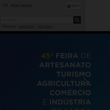
Olá,
iniciar sessão
PT
PESQUISA:
AVANÇADA
POR SALA
DISTRITO
SALA