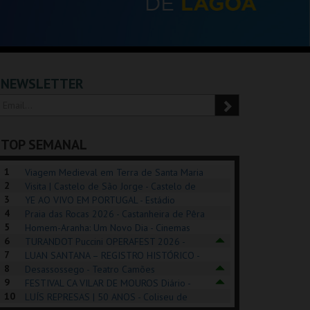
NEWSLETTER
TOP SEMANAL
1
Viagem Medieval em Terra de Santa Maria
2
2026 - Santa Maria da Feira
Visita | Castelo de São Jorge - Castelo de
3
São Jorge
YE AO VIVO EM PORTUGAL - Estádio
4
Algarve
Praia das Rocas 2026 - Castanheira de Pêra
5
Homem-Aranha: Um Novo Dia - Cinemas
6
Cinemax Penafiel
TURANDOT Puccini OPERAFEST 2026 -
POSIÇÕES |
SHREK, O MUSICAL
PIZZA MAN OEIRAS
PÉR
7
Convento da Cartuxa
LUAN SANTANA – REGISTRO HISTÓRICO -
HIBITIONS 2026
DE 
8
Estádio da Luz
Desassossego - Teatro Camões
9
FESTIVAL CA VILAR DE MOUROS Diário -
SEU DO ORIENTE.
TAGUSPARK
TAGUSPARK
CAS
10
Vilar de Mouros
LUÍS REPRESAS | 50 ANOS - Coliseu de