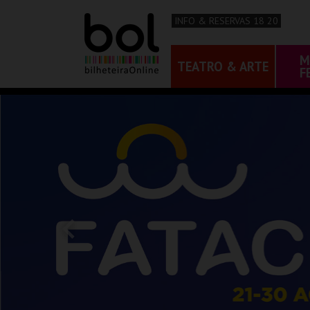
INFO & RESERVAS 18 20
M
TEATRO & ARTE
F