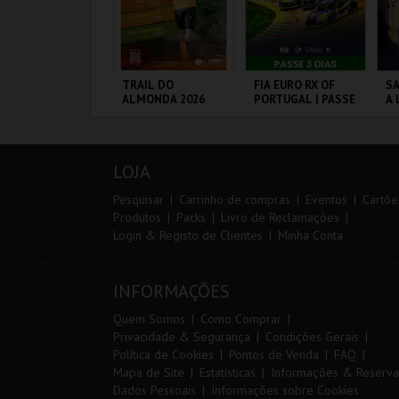
IA 29
TRAIL DO
FIA EURO RX OF
SA
NTERNATIONAL
ALMONDA 2026
PORTUGAL | PASSE
A 
ASTERS FUTSAL
3 DIAS
SA
026 - SL BENFICA
P
S FC JIMBEE CAR
ORTIMÃO ARENA
SERRA DE AIRE
CIRCUITO DE
ML
LOUSADA
A
LOJA
MAIS INFO
MAIS INFO
MAIS INFO
Pesquisar
Carrinho de compras
Eventos
Cartõe
Produtos
Packs
Livro de Reclamações
Login & Registo de Clientes
Minha Conta
COMPRAR
INSCREVER
COMPRAR
INFORMAÇÕES
Quem Somos
Como Comprar
Privacidade & Segurança
Condições Gerais
Política de Cookies
Pontos de Venda
FAQ
Mapa de Site
Estatísticas
Informações & Reserva
Dados Pessoais
Informações sobre Cookies