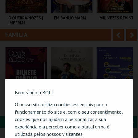
i
n
o
t
O QUEBRA-NOZES |
EM BANHO MARIA
MIL VEZES REVISTA
IMPERIAL
r
e
HERITAGE BALLET |
CLASSIC STAGE
FAMÍLIA
A
S
COLISEU DE LISBOA
C CULTURAL
TEATRO POLITEAMA
ANTÓNIO ALEIXO
n
e
t
g
MAIS INFO
MAIS INFO
MAIS INFO
e
u
COMPRAR
COMPRAR
COMPRAR
r
i
i
n
Bem-vindo à BOL!
o
t
O nosso site utiliza cookies essenciais para o
ROCK & DÃO | 19
BILHETE DIÁRIO |
PASSE GERAL |
SETEMBRO
VIAGEM MEDIEVAL
FATACIL"26
funcionamento do site e, com o seu consentimento,
r
e
EM TERRA DE
cookies que nos ajudam a personalizar a sua
SANTA MARIA 2026
FORMAÇÃO & EDUCAÇÃO
A
S
VISEU
SANTA MARIA DA
PARQ. FEIRAS E
experiência e a perceber como a plataforma é
FEIRA
EXPOSIÇÕES
n
e
utilizada pelos nossos visitantes.