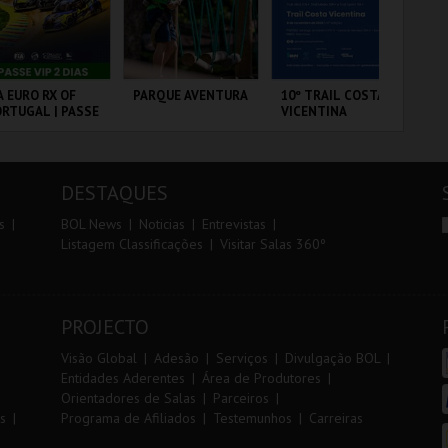
r
i
i
n
o
t
A EURO RX OF
PARQUE AVENTURA
10º TRAIL COSTA
TR
RTUGAL | PASSE
VICENTINA
AL
r
e
P 2 DIAS
RCUITO DE
PARQUE
SANTIAGO DO
SE
OUSADA
ORNITOLÓGICO
CACÉM E SINES
DESTAQUES
MAIS INFO
MAIS INFO
MAIS INFO
s
BOL News
Noticias
Entrevistas
Listagem Classificações
Visitar Salas 360º
COMPRAR
COMPRAR
INSCREVER
PROJECTO
Visão Global
Adesão
Serviços
Divulgação BOL
Entidades Aderentes
Área de Produtores
Orientadores de Salas
Parceiros
s
Programa de Afiliados
Testemunhos
Carreiras