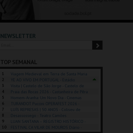
NEWSLETTER
TOP SEMANAL
1
Viagem Medieval em Terra de Santa Maria
2
2026 - Santa Maria da Feira
YE AO VIVO EM PORTUGAL - Estádio
3
Algarve
Visita | Castelo de São Jorge - Castelo de
4
São Jorge
Praia das Rocas 2026 - Castanheira de Pêra
5
Homem-Aranha: Um Novo Dia - Cinemas
6
Cinemax Penafiel
TURANDOT Puccini OPERAFEST 2026 -
POSIÇÕES |
SHREK, O MUSICAL
PIZZA MAN OEIRAS
PÉR
7
Convento da Cartuxa
LUÍS REPRESAS | 50 ANOS - Coliseu de
HIBITIONS 2026
DE 
8
Lisboa
Desassossego - Teatro Camões
9
LUAN SANTANA – REGISTRO HISTÓRICO -
SEU DO ORIENTE.
TAGUSPARK
TAGUSPARK
CAS
10
Estádio da Luz
FESTIVAL CA VILAR DE MOUROS Diário -