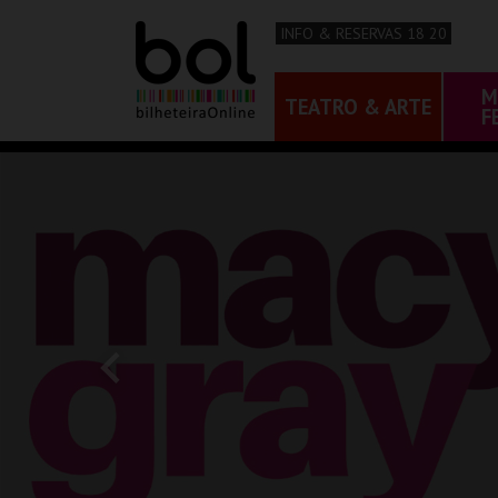
INFO & RESERVAS 18 20
M
TEATRO & ARTE
F