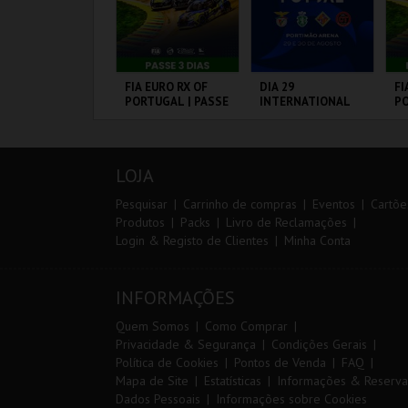
ANTO ANTÓNIO -
FIA EURO RX OF
DIA 29
FI
 LISBOA DE
PORTUGAL | PASSE
INTERNATIONAL
PO
ANTO ANTÓNIO -
3 DIAS
MASTERS FUTSAL
VI
ERCURSO
2026 - SPORTING
CP VS PALMA
L - SANTO
CIRCUITO DE
PORTIMÃO ARENA
CI
FUTSAL
NTÓNIO
LOUSADA
L
LOJA
MAIS INFO
MAIS INFO
MAIS INFO
Pesquisar
Carrinho de compras
Eventos
Cartõe
Produtos
Packs
Livro de Reclamações
Login & Registo de Clientes
Minha Conta
COMPRAR
COMPRAR
COMPRAR
INFORMAÇÕES
Quem Somos
Como Comprar
Privacidade & Segurança
Condições Gerais
Política de Cookies
Pontos de Venda
FAQ
Mapa de Site
Estatísticas
Informações & Reserva
Dados Pessoais
Informações sobre Cookies