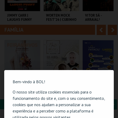
i
n
o
t
JIMMY CARR |
WORTEN MOCK
VITOR SÁ -
LAUGHS FUNNY
FEST"26 | CUBINHO
ARRAIAL!
r
e
FAMÍLIA
A
S
COLISEU DE LISBOA
CINEMA SÃO JORGE .
CENTRO CULTURAL
PAREDES.
n
e
t
g
MAIS INFO
MAIS INFO
MAIS INFO
e
u
COMPRAR
COMPRAR
COMPRAR
r
i
i
n
Bem-vindo à BOL!
o
t
FEIRANOIVOS
NOITE BRANCA -
PASSE GERAL |
O nosso site utiliza cookies essenciais para o
POOL PARTY
FATACIL"26
r
e
funcionamento do site e, com o seu consentimento,
FORMAÇÃO & EDUCAÇÃO
A
S
cookies que nos ajudam a personalizar a sua
EUROPARQUE
PISCINA M. DE
PARQ. FEIRAS E
experiência e a perceber como a plataforma é
ALJUSTREL
EXPOSIÇÕES
n
e
utilizada pelos nossos visitantes.