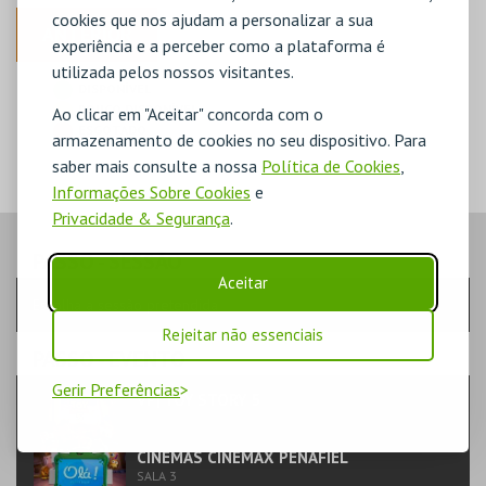
cookies que nos ajudam a personalizar a sua
ANTERIOR
experiência e a perceber como a plataforma é
utilizada pelos nossos visitantes.
DISPONÍVEL
POUCO DISPONÍVEL
Ao clicar em "Aceitar" concorda com o
ESGOTADO
armazenamento de cookies no seu dispositivo. Para
saber mais consulte a nossa
Política de Cookies
,
Informações Sobre Cookies
e
Privacidade & Segurança
.
PASSO
- SESSÃO
Aceitar
Escolha a sessão pretendida
Rejeitar não essenciais
PASSO
- EVENTO
Gerir Preferências
VP| TOY STORY 5
TEATRO & ARTE | CINEMA ANIMAÇÃO/INFANTIL
CINEMAS CINEMAX PENAFIEL
SALA 3