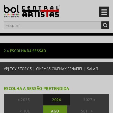
Olá,
iniciar sessão
PT
0
CARRINHO
2
»
ESCOLHA DA SESSÃO
EVENTOS
VP| TOY STORY 5
|
CINEMAS CINEMAX PENAFIEL
|
SALA 3
CARTÕES
PRODUTOS
ESCOLHA A SESSÃO PRETENDIDA
«
2025
2026
2027
»
<
JUL
AGO
SET
>