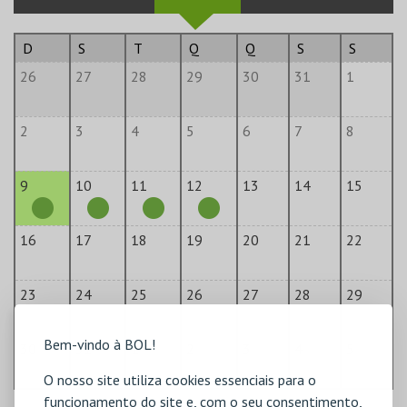
D
S
T
Q
Q
S
S
26
27
28
29
30
31
1
2
3
4
5
6
7
8
9
10
11
12
13
14
15
16
17
18
19
20
21
22
23
24
25
26
27
28
29
Bem-vindo à BOL!
30
31
1
2
3
4
5
O nosso site utiliza cookies essenciais para o
funcionamento do site e, com o seu consentimento,